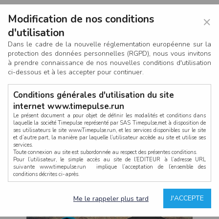
Modification de nos conditions
×
d'utilisation
Dans le cadre de la nouvelle réglementation européenne sur la
protection des données personnelles (RGPD), nous vous invitons
à prendre connaissance de nos nouvelles conditions d'utilisation
ci-dessous et à les accepter pour continuer.
Conditions générales d'utilisation du site
internet www.timepulse.run
Le présent document a pour objet de définir les modalités et conditions dans
laquelle la société Timepulse représenté par SAS Timepulse,met à disposition de
ses utilisateurs le site www.Timepulse.run, et les services disponibles sur le site
CONNEXION
et d’autre part, la manière par laquelle l’utilisateur accède au site et utilise ses
services.
Toute connexion au site est subordonnée au respect des présentes conditions.
Pour l’utilisateur, le simple accès au site de l’EDITEUR à l’adresse URL
suivante www.timepulse.run implique l’acceptation de l’ensemble des
conditions décrites ci-après.
Propriété intellectuelle
Mot de passe oublié ?
J'ACCEPTE
Me le rappeler plus tard
La structure générale du site www.timepulse.run, par quelque procédé que ce
soit, sans l'autorisation préalable et par écrit de Fourcherot Mickael et/ou de ses
partenaires est strictement interdite et serait susceptible de constituer une