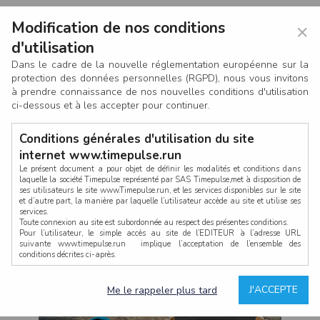
Modification de nos conditions
×
d'utilisation
Dans le cadre de la nouvelle réglementation européenne sur la
protection des données personnelles (RGPD), nous vous invitons
à prendre connaissance de nos nouvelles conditions d'utilisation
ci-dessous et à les accepter pour continuer.
Conditions générales d'utilisation du site
internet www.timepulse.run
Le présent document a pour objet de définir les modalités et conditions dans
laquelle la société Timepulse représenté par SAS Timepulse,met à disposition de
ses utilisateurs le site www.Timepulse.run, et les services disponibles sur le site
CONNEXION
et d’autre part, la manière par laquelle l’utilisateur accède au site et utilise ses
services.
Toute connexion au site est subordonnée au respect des présentes conditions.
Pour l’utilisateur, le simple accès au site de l’EDITEUR à l’adresse URL
suivante www.timepulse.run implique l’acceptation de l’ensemble des
conditions décrites ci-après.
Propriété intellectuelle
Mot de passe oublié ?
J'ACCEPTE
Me le rappeler plus tard
La structure générale du site www.timepulse.run, par quelque procédé que ce
soit, sans l'autorisation préalable et par écrit de Fourcherot Mickael et/ou de ses
partenaires est strictement interdite et serait susceptible de constituer une