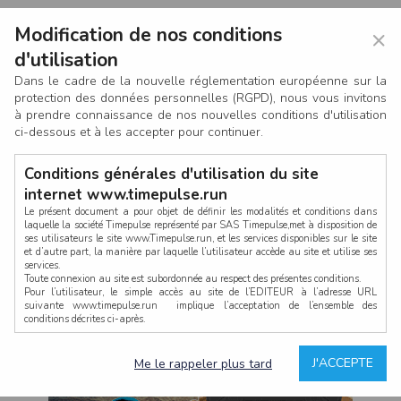
Modification de nos conditions
×
d'utilisation
Dans le cadre de la nouvelle réglementation européenne sur la
protection des données personnelles (RGPD), nous vous invitons
à prendre connaissance de nos nouvelles conditions d'utilisation
ci-dessous et à les accepter pour continuer.
Conditions générales d'utilisation du site
internet www.timepulse.run
Le présent document a pour objet de définir les modalités et conditions dans
laquelle la société Timepulse représenté par SAS Timepulse,met à disposition de
ses utilisateurs le site www.Timepulse.run, et les services disponibles sur le site
CONNEXION
et d’autre part, la manière par laquelle l’utilisateur accède au site et utilise ses
services.
Toute connexion au site est subordonnée au respect des présentes conditions.
Pour l’utilisateur, le simple accès au site de l’EDITEUR à l’adresse URL
suivante www.timepulse.run implique l’acceptation de l’ensemble des
conditions décrites ci-après.
Propriété intellectuelle
Mot de passe oublié ?
J'ACCEPTE
Me le rappeler plus tard
La structure générale du site www.timepulse.run, par quelque procédé que ce
soit, sans l'autorisation préalable et par écrit de Fourcherot Mickael et/ou de ses
partenaires est strictement interdite et serait susceptible de constituer une