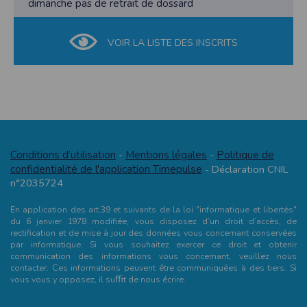
l'utilisateur souhaite télécharger une photo dans la galerie. Nous recueillons
dimanche pas de retrait de dossard
des informations à partir des photos que vous partagez.
Cette application ne requiert pas d'informations de vos contacts.
VOIR LA LISTE DES INSCRITS
Informations sur le paiement
Aucun paiement n'étant effectué dans l'application, aucune information sur
vos cartes de crédit ou de débit ne sera collectée.
Traduction in English :
This app requires camera permissions if the user is interested in uploading a
photo to the gallery. We collect information from the photos you share. This app
does not require information from your contacts.
Conditions d’utilisation
Mentions légales
Politique de
-
-
Payment information
confidentialité de l'application Timepulse
- Déclaration CNIL
No payment is made within the app, so no information about your credit or
n°2035724
debit cards will be collected.
En application des art.39 et suivants de la loi "informatique et libertés"
du 6 janvier 1978 modifiée, vous disposez d’un droit d’accès, de
rectification et de mise à jour des données vous concernant conservées
par informatique. Si vous souhaitez exercer ce droit et obtenir
communication des informations vous concernant, veuillez nous
contacter. Ces informations peuvent être communiquées à des tiers. Si
vous vous y opposez, il suﬃt de nous écrire.