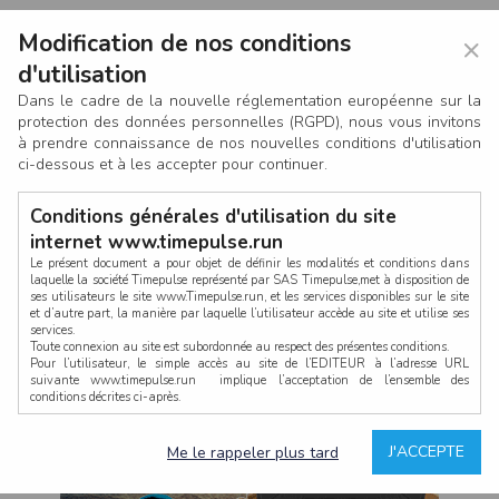
Modification de nos conditions
×
d'utilisation
Dans le cadre de la nouvelle réglementation européenne sur la
protection des données personnelles (RGPD), nous vous invitons
à prendre connaissance de nos nouvelles conditions d'utilisation
ci-dessous et à les accepter pour continuer.
Conditions générales d'utilisation du site
internet www.timepulse.run
Le présent document a pour objet de définir les modalités et conditions dans
laquelle la société Timepulse représenté par SAS Timepulse,met à disposition de
ses utilisateurs le site www.Timepulse.run, et les services disponibles sur le site
CONNEXION
et d’autre part, la manière par laquelle l’utilisateur accède au site et utilise ses
services.
Toute connexion au site est subordonnée au respect des présentes conditions.
Pour l’utilisateur, le simple accès au site de l’EDITEUR à l’adresse URL
suivante www.timepulse.run implique l’acceptation de l’ensemble des
conditions décrites ci-après.
Propriété intellectuelle
Mot de passe oublié ?
J'ACCEPTE
Me le rappeler plus tard
La structure générale du site www.timepulse.run, par quelque procédé que ce
soit, sans l'autorisation préalable et par écrit de Fourcherot Mickael et/ou de ses
partenaires est strictement interdite et serait susceptible de constituer une