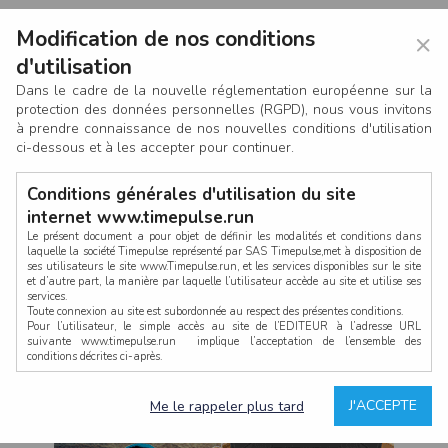
Modification de nos conditions
×
d'utilisation
Dans le cadre de la nouvelle réglementation européenne sur la
protection des données personnelles (RGPD), nous vous invitons
à prendre connaissance de nos nouvelles conditions d'utilisation
ci-dessous et à les accepter pour continuer.
Conditions générales d'utilisation du site
internet www.timepulse.run
Le présent document a pour objet de définir les modalités et conditions dans
laquelle la société Timepulse représenté par SAS Timepulse,met à disposition de
ses utilisateurs le site www.Timepulse.run, et les services disponibles sur le site
CONNEXION
et d’autre part, la manière par laquelle l’utilisateur accède au site et utilise ses
services.
Toute connexion au site est subordonnée au respect des présentes conditions.
Pour l’utilisateur, le simple accès au site de l’EDITEUR à l’adresse URL
suivante www.timepulse.run implique l’acceptation de l’ensemble des
conditions décrites ci-après.
Propriété intellectuelle
Mot de passe oublié ?
J'ACCEPTE
Me le rappeler plus tard
La structure générale du site www.timepulse.run, par quelque procédé que ce
soit, sans l'autorisation préalable et par écrit de Fourcherot Mickael et/ou de ses
partenaires est strictement interdite et serait susceptible de constituer une