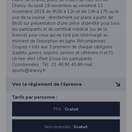
cookies
Drancy, du lundi 19 novembre au vendredi 23
novembre 2018 de 9h30 à 12h et de 14h à 17h ou le
Safari
Dans votre navigateur, choisissez le menu
Édition > Préférences
.
jour de la course , directement sur place à partir de
Cliquez sur
Sécurité
.
8h30 sur présentation d'une pièce d'identité pour tous
Cliquez sur
Afficher les cookies
.
les participants et du certificat médical (ou de la
Google Chrome
licence) pour ceux qui ne l'ont pas téléchargé au
Cliquez sur l'icône du menu
Outils
.
moment de l'inscription en ligne. Récompenses :
Sélectionnez
Options
.
Coupes + lots aux 3 premiers de chaque catégorie
Cliquez sur l'onglet
Options avancées
et accédez à la section
Confidentialité
.
Cliquez sur le bouton
Afficher les cookies
.
(cadets, juniors, espoirs, seniors et vétérans H et F).
Un tee-shirt offert à tous les participants.
Politique d'utilisation des cookies
Coordonnées : Tél : 01 48 96 45 89 mail :
Un cookie est un petit fichier texte envoyé à votre navigateur depuis nos
sports@drancy.fr
serveurs, que vous utilisiez un ordinateur, une tablette ou un smartphone.
Nous utilisons les cookies à diverses fins : nous les employons pour vous
identifier de page en page lorsque vous disposez d'un compte membre, retenir
Voir le réglement de l’épreuve
certaines de vos préférences ou encore compter les visiteurs d'une page.
RGPD
Sont autorisées à participer, les catégories né(e)s en :
Tarifs par personne :
Timepulse se conforme à la nouvelle directive européenne : La RGPD A ce titre,
Cadets(tes) 2003/2002
un DPO a été nommé : contact@timepulse.run
Juniors 2001/2000
FFA :
Gratuit
Espoirs 1999/1998/1997
La collecte et la conservation des données
Séniors 1996/1980
Conformément à la loi du 6 janvier 1978 relative à l'informatique et aux
libertés, modifiée en août 2004, le présent site à été déclaré à la Commission
Masters 1979 et avant
Non-licenciés :
Gratuit
Nationale de l'Informatique et des Libertés sous le numéro 2011834.