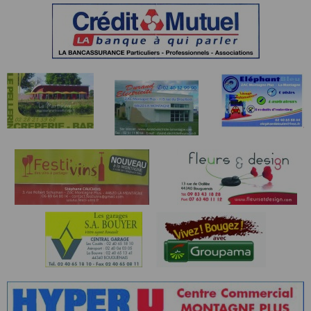
responsabilité sur les souffrances physiques, vols,
pertes et accidents pouvant survenir.
Article 9 - Assurances
Assurance : l’organisation est couverte par une
assurance responsabilité civile. Les licenciés
bénéficient des garanties couvertes par leurs licences.
Il incombe aux autres de s’assurer personnellement.
Article 10 - Droit à l’image
Chaque coureur autorise expressément l’organisation
à utiliser les images fixes et audiovisuelles, sur
lesquelles il pourrait apparaître, prises à l’occasion de
sa participation. Conformément à la loi informatique et
liberté, chaque participant dispose d'un droit d'accès
aux données le concernant.
Article 11 - Récompenses
1 lot pour tous ! Lot identique aux 700 premiers
arrivés de la course 1 et aux 300 premiers de la
course 2 et aux 100 premiers de la MN.
Classement scratch : Une récompense particulière aux
5 premiers hommes et femmes du 10 km et aux 10
premiers hommes et femmes du 20 km.
Classement par catégorie : lot à la première et au