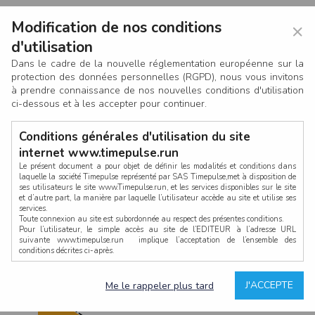
Modification de nos conditions
×
d'utilisation
Dans le cadre de la nouvelle réglementation européenne sur la
protection des données personnelles (RGPD), nous vous invitons
à prendre connaissance de nos nouvelles conditions d'utilisation
ci-dessous et à les accepter pour continuer.
Conditions générales d'utilisation du site
internet www.timepulse.run
Le présent document a pour objet de définir les modalités et conditions dans
laquelle la société Timepulse représenté par SAS Timepulse,met à disposition de
ses utilisateurs le site www.Timepulse.run, et les services disponibles sur le site
CONNEXION
et d’autre part, la manière par laquelle l’utilisateur accède au site et utilise ses
services.
Toute connexion au site est subordonnée au respect des présentes conditions.
Pour l’utilisateur, le simple accès au site de l’EDITEUR à l’adresse URL
suivante www.timepulse.run implique l’acceptation de l’ensemble des
conditions décrites ci-après.
Propriété intellectuelle
Mot de passe oublié ?
J'ACCEPTE
Me le rappeler plus tard
La structure générale du site www.timepulse.run, par quelque procédé que ce
soit, sans l'autorisation préalable et par écrit de Fourcherot Mickael et/ou de ses
partenaires est strictement interdite et serait susceptible de constituer une