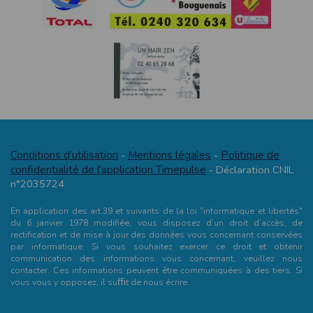
Conditions d’utilisation
Mentions légales
Politique de
-
-
confidentialité de l'application Timepulse
- Déclaration CNIL
n°2035724
En application des art.39 et suivants de la loi "informatique et libertés"
du 6 janvier 1978 modifiée, vous disposez d’un droit d’accès, de
rectification et de mise à jour des données vous concernant conservées
par informatique. Si vous souhaitez exercer ce droit et obtenir
communication des informations vous concernant, veuillez nous
contacter. Ces informations peuvent être communiquées à des tiers. Si
vous vous y opposez, il suﬃt de nous écrire.