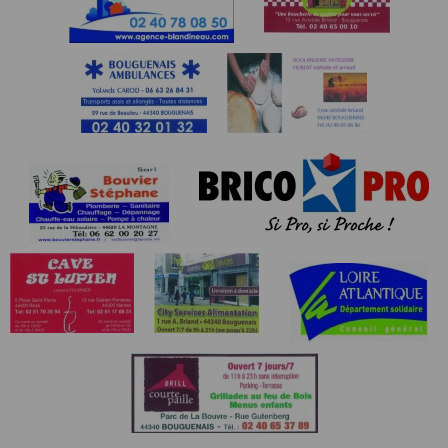
Courses jeunes gratuites avec inscription sur place 1/2
heure avant le départ (sauf écoles de Bouguenais)
Article 5 - Remise des dossards -> à la base de loisirs
de la Roche-Ballue
Courses 1 et 2 et MN : à partir de 07H00 ou la veille
de 15h à 18h, avec, pour les athlètes déjà inscrits en
ligne, présentation de votre licence ou d’un justificatif
d’identité.
Courses jeunes : 1/2h avant le départ.
Pour un chronométrage automatisé de qualité : la
puce sera accrochée à votre chaussure.
Article 6 - Logistique
Vestiaires, consignes et toilettes.
Parkings : Rue des Chaudières (Route Bouguenais - La
Montagne) à 500 m du site.
Article 7 - Démarche environnementale
Amis sportifs, respectez le code de la route,
l’environnement et la Nature. (Charte Volontaire du «
TRAIL » de la FFA). Porte-gourde et autonomie
préconisés.
Article 8 - Responsabilité
Les organisateurs de la course déclinent toute