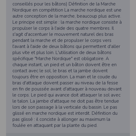
récompenses renonce de fait à son lot.
l'utilisateur souhaite télécharger une photo dans la galerie. Nous recueillons
Courses 1 et 2 et MN : à partir de 07H00 ou la veille
conseillés pour les bâtons) Définition de la Marche
des informations à partir des photos que vous partagez.
Le 20 km compte pour le CHALLENGE NATURE
de 15h à 18h, avec, pour les athlètes déjà inscrits en
Nordique en compétition La marche nordique est une
LOIRE-ATLANTIQUE.
Cette application ne requiert pas d'informations de vos contacts.
ligne, présentation de votre licence ou d’un justificatif
autre conception de la marche, beaucoup plus active.
d’identité.
Le principe est simple : la marche nordique consiste à
Informations sur le paiement
Courses jeunes : 1/2h avant le départ.
propulser le corps à l'aide des quatre membres. Il
Aucun paiement n'étant effectué dans l'application, aucune information sur
Pour un chronométrage automatisé de qualité : la
s'agit d'accentuer le mouvement naturel des bras
vos cartes de crédit ou de débit ne sera collectée.
puce sera accrochée à votre chaussure.
pendant la marche et de propulser le corps vers
Traduction in English :
Article 6 - Logistique
l'avant à l'aide de deux bâtons qui permettent d'aller
This app requires camera permissions if the user is interested in uploading a
Vestiaires, consignes et toilettes.
plus vite et plus loin. L'utilisation de deux bâtons
photo to the gallery. We collect information from the photos you share. This app
Parkings : Rue des Chaudières (Route Bouguenais - La
spécifique "Marche Nordique" est obligatoire. A
does not require information from your contacts.
Montagne) à 500 m du site.
chaque instant, un pied et un bâton doivent être en
Payment information
Article 7 - Démarche environnementale
contact avec le sol, le bras et la jambe doivent
Amis sportifs, respectez le code de la route,
No payment is made within the app, so no information about your credit or
toujours être en opposition. La main et le coude du
debit cards will be collected.
l’environnement et la Nature. (Charte Volontaire du «
bras d'attaque doivent passer au niveau de la fesse
TRAIL » de la FFA). Porte-gourde et autonomie
en fin de poussée avant d'attaquer à nouveau devant
préconisés.
le corps. Le pied qui avance doit attaquer le sol avec
Article 8 - Responsabilité
le talon. La jambe d'attaque ne doit pas être tendue
Les organisateurs de la course déclinent toute
lors de son passage à la verticale du bassin. Le pas
responsabilité sur les souffrances physiques, vols,
glissé en marche nordique est interdit. Définition du
pertes et accidents pouvant survenir.
pas glissé : il conciste à allonger au maximum la
Article 9 - Assurances
foulée en attaquant par la plante du pied.
Assurance : l’organisation est couverte par une