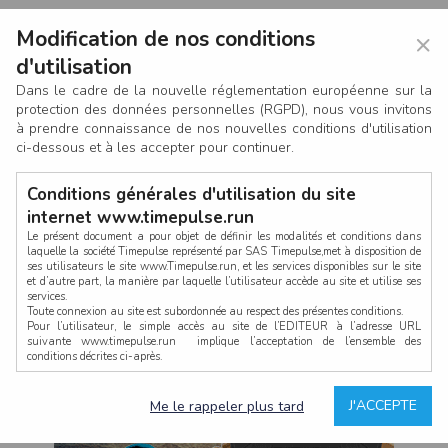
Modification de nos conditions
×
d'utilisation
Dans le cadre de la nouvelle réglementation européenne sur la
protection des données personnelles (RGPD), nous vous invitons
à prendre connaissance de nos nouvelles conditions d'utilisation
ci-dessous et à les accepter pour continuer.
Conditions générales d'utilisation du site
internet www.timepulse.run
Le présent document a pour objet de définir les modalités et conditions dans
laquelle la société Timepulse représenté par SAS Timepulse,met à disposition de
ses utilisateurs le site www.Timepulse.run, et les services disponibles sur le site
CONNEXION
et d’autre part, la manière par laquelle l’utilisateur accède au site et utilise ses
services.
Toute connexion au site est subordonnée au respect des présentes conditions.
Pour l’utilisateur, le simple accès au site de l’EDITEUR à l’adresse URL
suivante www.timepulse.run implique l’acceptation de l’ensemble des
conditions décrites ci-après.
Propriété intellectuelle
Mot de passe oublié ?
J'ACCEPTE
Me le rappeler plus tard
La structure générale du site www.timepulse.run, par quelque procédé que ce
soit, sans l'autorisation préalable et par écrit de Fourcherot Mickael et/ou de ses
partenaires est strictement interdite et serait susceptible de constituer une