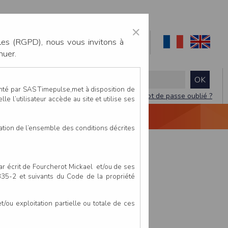
×
les (RGPD), nous vous invitons à
nuer.
enté par SAS Timepulse,met à disposition de
Mot de passe oublié ?
le l’utilisateur accède au site et utilise ses
NTACTEZ-NOUS
DEVIS
VIDÉO LIVE
tation de l’ensemble des conditions décrites
par écrit de Fourcherot Mickael et/ou de ses
 335-2 et suivants du Code de la propriété
ou exploitation partielle ou totale de ces