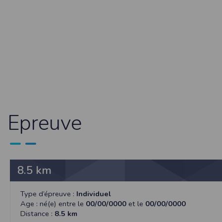
Sécurisation des données
Les données sont hébergées par l'héberge
Toutes les communications entre votre navig
Par ailleurs, les mots de passe ne sont 
sécurisation des mots de passe. Enfin, les c
Paramétrer votre navigateur int
Vous pouvez à tout moment choisir de désa
comme par exemple et sans être exhaustif
encore la perte de vos préférences sur cer
Epreuve
Afin de gérer les cookies au plus près de v
Internet Explorer
Dans Internet Explorer, cliquez sur le bout
Sous l'onglet
Général
, sous
Historique de n
Cliquez sur le bouton
Afficher les fichiers
.
8.5 km
Firefox
Allez dans l'onglet
Outils du navigateur
puis
Type d’épreuve :
Individuel
Dans la fenêtre qui s'affiche, choisissez
Vie
Age : né(e) entre le
00/00/0000
et le
00/00/0000
Distance :
8.5 km
Safari