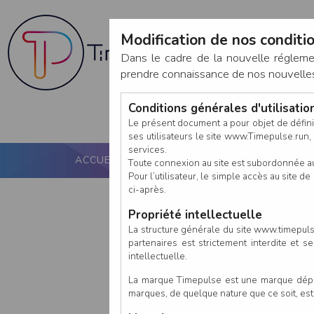
Modification de nos conditio
Dans le cadre de la nouvelle réglem
prendre connaissance de nos nouvelles c
Conditions générales d'utilisati
Le présent document a pour objet de défini
ses utilisateurs le site www.Timepulse.run, e
services.
ACCUEIL
PUCE ACTIVE
NOS SERVICES
Toute connexion au site est subordonnée a
Pour l’utilisateur, le simple accès au site
ci-après.
Propriété intellectuelle
La structure générale du site www.timepulse
partenaires est strictement interdite et 
intellectuelle.
La marque Timepulse est une marque déposé
marques, de quelque nature que ce soit, es