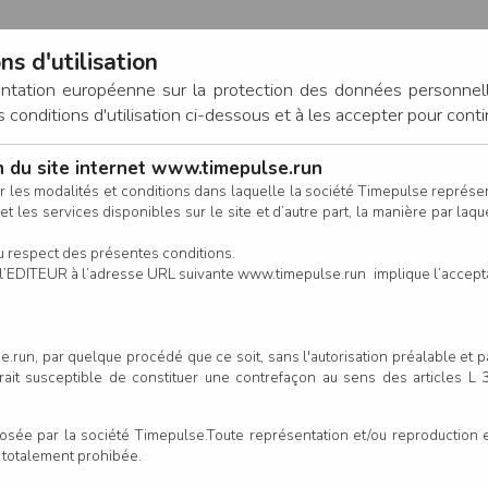
ns d'utilisation
entation européenne sur la protection des données personnel
onditions d'utilisation ci-dessous et à les accepter pour conti
on du site internet www.timepulse.run
CONNEXION
r les modalités et conditions dans laquelle la société Timepulse représ
t les services disponibles sur le site et d’autre part, la manière par laquel
CALENDRIER
RÉSULTATS
INSCRIPTION EN LIGNE
CO
u respect des présentes conditions.
 de l’EDITEUR à l’adresse URL suivante www.timepulse.run implique l’accep
.run, par quelque procédé que ce soit, sans l'autorisation préalable et 
serait susceptible de constituer une contrefaçon au sens des articles L
e par la société Timepulse.Toute représentation et/ou reproduction et/
t totalement prohibée.