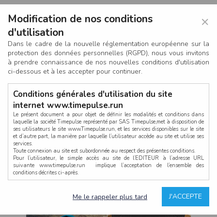
Modification de nos conditions
×
d'utilisation
Dans le cadre de la nouvelle réglementation européenne sur la
protection des données personnelles (RGPD), nous vous invitons
à prendre connaissance de nos nouvelles conditions d'utilisation
ci-dessous et à les accepter pour continuer.
Conditions générales d'utilisation du site
internet www.timepulse.run
Le présent document a pour objet de définir les modalités et conditions dans
laquelle la société Timepulse représenté par SAS Timepulse,met à disposition de
ses utilisateurs le site www.Timepulse.run, et les services disponibles sur le site
CONNEXION
et d’autre part, la manière par laquelle l’utilisateur accède au site et utilise ses
services.
Toute connexion au site est subordonnée au respect des présentes conditions.
Pour l’utilisateur, le simple accès au site de l’EDITEUR à l’adresse URL
suivante www.timepulse.run implique l’acceptation de l’ensemble des
conditions décrites ci-après.
Propriété intellectuelle
Mot de passe oublié ?
J'ACCEPTE
Me le rappeler plus tard
La structure générale du site www.timepulse.run, par quelque procédé que ce
soit, sans l'autorisation préalable et par écrit de Fourcherot Mickael et/ou de ses
partenaires est strictement interdite et serait susceptible de constituer une