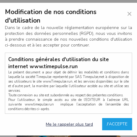
Modification de nos conditions
×
d'utilisation
Dans le cadre de la nouvelle réglementation européenne sur la
protection des données personnelles (RGPD), nous vous invitons
à prendre connaissance de nos nouvelles conditions d'utilisation
ci-dessous et à les accepter pour continuer.
Conditions générales d'utilisation du site
internet www.timepulse.run
Le présent document a pour objet de définir les modalités et conditions dans
laquelle la société Timepulse représenté par SAS Timepulse,met à disposition de
ses utilisateurs le site www.Timepulse.run, et les services disponibles sur le site
CONNEXION
et d’autre part, la manière par laquelle l’utilisateur accède au site et utilise ses
services.
Toute connexion au site est subordonnée au respect des présentes conditions.
Pour l’utilisateur, le simple accès au site de l’EDITEUR à l’adresse URL
suivante www.timepulse.run implique l’acceptation de l’ensemble des
conditions décrites ci-après.
Propriété intellectuelle
Mot de passe oublié ?
J'ACCEPTE
Me le rappeler plus tard
La structure générale du site www.timepulse.run, par quelque procédé que ce
soit, sans l'autorisation préalable et par écrit de Fourcherot Mickael et/ou de ses
partenaires est strictement interdite et serait susceptible de constituer une