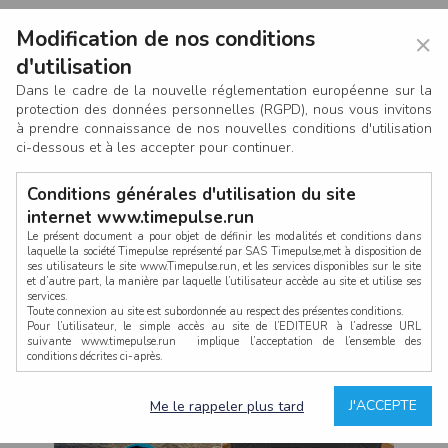
Modification de nos conditions
×
d'utilisation
Dans le cadre de la nouvelle réglementation européenne sur la
protection des données personnelles (RGPD), nous vous invitons
à prendre connaissance de nos nouvelles conditions d'utilisation
ci-dessous et à les accepter pour continuer.
Conditions générales d'utilisation du site
internet www.timepulse.run
Le présent document a pour objet de définir les modalités et conditions dans
laquelle la société Timepulse représenté par SAS Timepulse,met à disposition de
ses utilisateurs le site www.Timepulse.run, et les services disponibles sur le site
CONNEXION
et d’autre part, la manière par laquelle l’utilisateur accède au site et utilise ses
services.
Toute connexion au site est subordonnée au respect des présentes conditions.
Pour l’utilisateur, le simple accès au site de l’EDITEUR à l’adresse URL
suivante www.timepulse.run implique l’acceptation de l’ensemble des
conditions décrites ci-après.
Propriété intellectuelle
Mot de passe oublié ?
J'ACCEPTE
Me le rappeler plus tard
La structure générale du site www.timepulse.run, par quelque procédé que ce
soit, sans l'autorisation préalable et par écrit de Fourcherot Mickael et/ou de ses
partenaires est strictement interdite et serait susceptible de constituer une