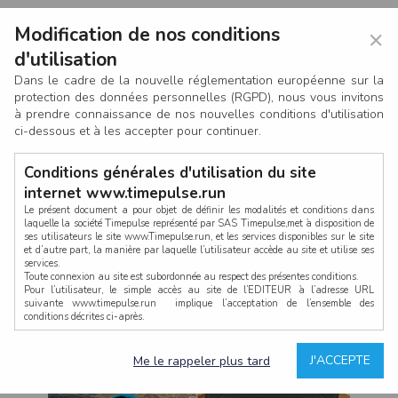
Modification de nos conditions
×
d'utilisation
Dans le cadre de la nouvelle réglementation européenne sur la
protection des données personnelles (RGPD), nous vous invitons
à prendre connaissance de nos nouvelles conditions d'utilisation
ci-dessous et à les accepter pour continuer.
Conditions générales d'utilisation du site
internet www.timepulse.run
Le présent document a pour objet de définir les modalités et conditions dans
laquelle la société Timepulse représenté par SAS Timepulse,met à disposition de
ses utilisateurs le site www.Timepulse.run, et les services disponibles sur le site
CONNEXION
et d’autre part, la manière par laquelle l’utilisateur accède au site et utilise ses
services.
Toute connexion au site est subordonnée au respect des présentes conditions.
Pour l’utilisateur, le simple accès au site de l’EDITEUR à l’adresse URL
suivante www.timepulse.run implique l’acceptation de l’ensemble des
conditions décrites ci-après.
Propriété intellectuelle
Mot de passe oublié ?
J'ACCEPTE
Me le rappeler plus tard
La structure générale du site www.timepulse.run, par quelque procédé que ce
soit, sans l'autorisation préalable et par écrit de Fourcherot Mickael et/ou de ses
partenaires est strictement interdite et serait susceptible de constituer une