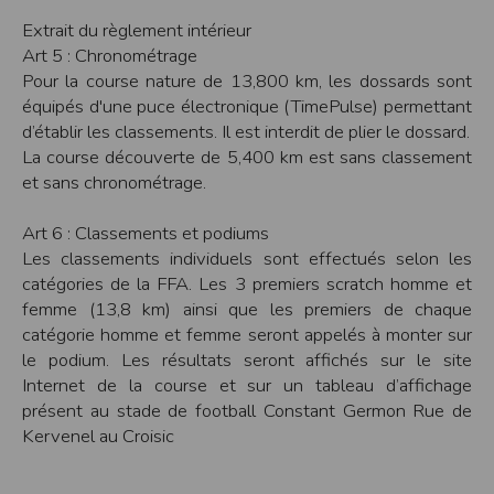
Modification des conditions d’utilisation
Extrait du règlement intérieur
L’EDITEUR se réserve la possibilité de modifier, à tout moment et sans préavis,
Art 5 : Chronométrage
les présentes conditions d’utilisation afin de les adapter aux évolutions du site
Pour la course nature de 13,800 km, les dossards sont
et/ou de son exploitation.
équipés d'une puce électronique (TimePulse) permettant
Règles d'usage d'Internet
d’établir les classements. Il est interdit de plier le dossard.
L’utilisateur déclare accepter les caractéristiques et les limites d’Internet, et
La course découverte de 5,400 km est sans classement
notamment reconnaît que :
L’EDITEUR n’assume aucune responsabilité sur les services accessibles par
et sans chronométrage.
Internet et n’exerce aucun contrôle de quelque forme que ce soit sur la nature et
les caractéristiques des données qui pourraient transiter par l’intermédiaire de
son centre serveur.
Art 6 : Classements et podiums
L’utilisateur reconnaît que les données circulant sur Internet ne sont pas
protégées notamment contre les détournements éventuels. La communication de
Les classements individuels sont effectués selon les
toute information jugée par l’utilisateur de nature sensible ou confidentielle se
catégories de la FFA. Les 3 premiers scratch homme et
fait à ses risques et périls.
L’utilisateur reconnaît que les données circulant sur Internet peuvent être
femme (13,8 km) ainsi que les premiers de chaque
réglementées en termes d’usage ou être protégées par un droit de propriété.
catégorie homme et femme seront appelés à monter sur
L’utilisateur est seul responsable de l’usage des données qu’il consulte, interroge
et transfère sur Internet.
le podium. Les résultats seront affichés sur le site
L’utilisateur reconnaît que l’EDITEUR ne dispose d’aucun moyen de contrôle sur
Internet de la course et sur un tableau d’affichage
le contenu des services accessibles sur Internet
L'éditeur informe que les utilisateurs du site internet www.timepulse.run
présent au stade de football Constant Germon Rue de
peuvent recevoir des offres des partenaires de l'éditeur
Kervenel au Croisic
L'éditeur informe que les utilisateurs du site internet www.timepulse.run
peuvent recevoir des offres les invitant à participer à des épreuves inscrites au
calendrier du site.