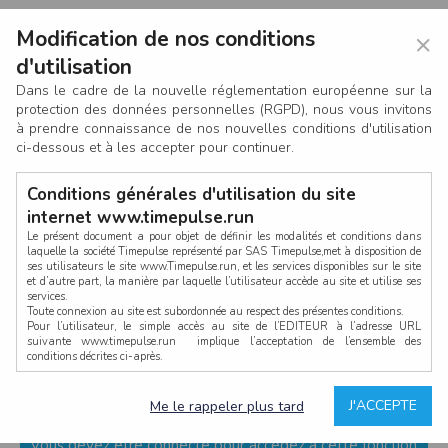
Modification de nos conditions
×
d'utilisation
Dans le cadre de la nouvelle réglementation européenne sur la
protection des données personnelles (RGPD), nous vous invitons
à prendre connaissance de nos nouvelles conditions d'utilisation
ci-dessous et à les accepter pour continuer.
Conditions générales d'utilisation du site
internet www.timepulse.run
Le présent document a pour objet de définir les modalités et conditions dans
laquelle la société Timepulse représenté par SAS Timepulse,met à disposition de
ses utilisateurs le site www.Timepulse.run, et les services disponibles sur le site
CONNEXION
et d’autre part, la manière par laquelle l’utilisateur accède au site et utilise ses
services.
Toute connexion au site est subordonnée au respect des présentes conditions.
Pour l’utilisateur, le simple accès au site de l’EDITEUR à l’adresse URL
suivante www.timepulse.run implique l’acceptation de l’ensemble des
conditions décrites ci-après.
Propriété intellectuelle
Mot de passe oublié ?
J'ACCEPTE
Me le rappeler plus tard
La structure générale du site www.timepulse.run, par quelque procédé que ce
soit, sans l'autorisation préalable et par écrit de Fourcherot Mickael et/ou de ses
partenaires est strictement interdite et serait susceptible de constituer une
Vous devez être connecté pour accèdez à cette fonction