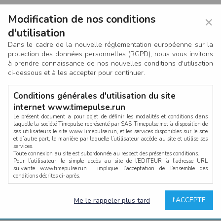
Modification de nos conditions
×
d'utilisation
Dans le cadre de la nouvelle réglementation européenne sur la
protection des données personnelles (RGPD), nous vous invitons
à prendre connaissance de nos nouvelles conditions d'utilisation
ci-dessous et à les accepter pour continuer.
Conditions générales d'utilisation du site
internet www.timepulse.run
Le présent document a pour objet de définir les modalités et conditions dans
laquelle la société Timepulse représenté par SAS Timepulse,met à disposition de
ses utilisateurs le site www.Timepulse.run, et les services disponibles sur le site
CONNEXION
et d’autre part, la manière par laquelle l’utilisateur accède au site et utilise ses
services.
Toute connexion au site est subordonnée au respect des présentes conditions.
Pour l’utilisateur, le simple accès au site de l’EDITEUR à l’adresse URL
suivante www.timepulse.run implique l’acceptation de l’ensemble des
conditions décrites ci-après.
Propriété intellectuelle
Mot de passe oublié ?
J'ACCEPTE
Me le rappeler plus tard
La structure générale du site www.timepulse.run, par quelque procédé que ce
Vous devez être connecté pour accèdez à cette fonction
soit, sans l'autorisation préalable et par écrit de Fourcherot Mickael et/ou de ses
partenaires est strictement interdite et serait susceptible de constituer une