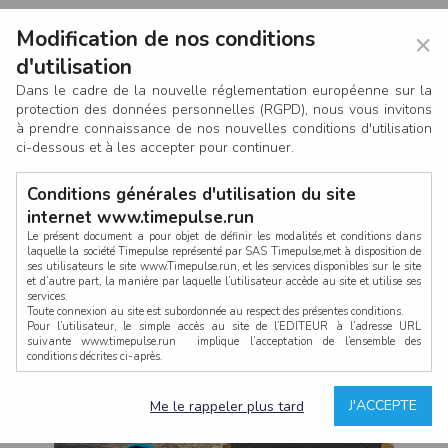
Modification de nos conditions
×
d'utilisation
Dans le cadre de la nouvelle réglementation européenne sur la
protection des données personnelles (RGPD), nous vous invitons
à prendre connaissance de nos nouvelles conditions d'utilisation
ci-dessous et à les accepter pour continuer.
Conditions générales d'utilisation du site
internet www.timepulse.run
Le présent document a pour objet de définir les modalités et conditions dans
laquelle la société Timepulse représenté par SAS Timepulse,met à disposition de
ses utilisateurs le site www.Timepulse.run, et les services disponibles sur le site
CONNEXION
et d’autre part, la manière par laquelle l’utilisateur accède au site et utilise ses
services.
Toute connexion au site est subordonnée au respect des présentes conditions.
Pour l’utilisateur, le simple accès au site de l’EDITEUR à l’adresse URL
suivante www.timepulse.run implique l’acceptation de l’ensemble des
conditions décrites ci-après.
Propriété intellectuelle
Mot de passe oublié ?
J'ACCEPTE
Me le rappeler plus tard
La structure générale du site www.timepulse.run, par quelque procédé que ce
soit, sans l'autorisation préalable et par écrit de Fourcherot Mickael et/ou de ses
partenaires est strictement interdite et serait susceptible de constituer une