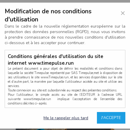
Modification de nos conditions
×
d'utilisation
Dans le cadre de la nouvelle réglementation européenne sur la
protection des données personnelles (RGPD), nous vous invitons
à prendre connaissance de nos nouvelles conditions d'utilisation
ci-dessous et à les accepter pour continuer.
Conditions générales d'utilisation du site
internet www.timepulse.run
Le présent document a pour objet de définir les modalités et conditions dans
laquelle la société Timepulse représenté par SAS Timepulse,met à disposition de
ses utilisateurs le site www.Timepulse.run, et les services disponibles sur le site
CONNEXION
et d’autre part, la manière par laquelle l’utilisateur accède au site et utilise ses
services.
Toute connexion au site est subordonnée au respect des présentes conditions.
Pour l’utilisateur, le simple accès au site de l’EDITEUR à l’adresse URL
suivante www.timepulse.run implique l’acceptation de l’ensemble des
conditions décrites ci-après.
Propriété intellectuelle
Mot de passe oublié ?
J'ACCEPTE
Me le rappeler plus tard
La structure générale du site www.timepulse.run, par quelque procédé que ce
soit, sans l'autorisation préalable et par écrit de Fourcherot Mickael et/ou de ses
partenaires est strictement interdite et serait susceptible de constituer une