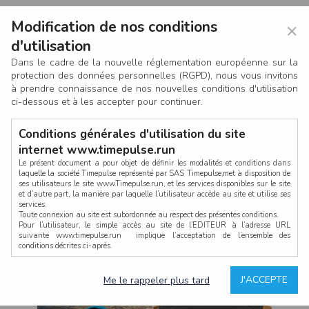
Modification de nos conditions
×
d'utilisation
Dans le cadre de la nouvelle réglementation européenne sur la
protection des données personnelles (RGPD), nous vous invitons
à prendre connaissance de nos nouvelles conditions d'utilisation
ci-dessous et à les accepter pour continuer.
Conditions générales d'utilisation du site
internet www.timepulse.run
Le présent document a pour objet de définir les modalités et conditions dans
laquelle la société Timepulse représenté par SAS Timepulse,met à disposition de
ses utilisateurs le site www.Timepulse.run, et les services disponibles sur le site
CONNEXION
et d’autre part, la manière par laquelle l’utilisateur accède au site et utilise ses
services.
Toute connexion au site est subordonnée au respect des présentes conditions.
Pour l’utilisateur, le simple accès au site de l’EDITEUR à l’adresse URL
suivante www.timepulse.run implique l’acceptation de l’ensemble des
conditions décrites ci-après.
Propriété intellectuelle
Mot de passe oublié ?
J'ACCEPTE
Me le rappeler plus tard
La structure générale du site www.timepulse.run, par quelque procédé que ce
soit, sans l'autorisation préalable et par écrit de Fourcherot Mickael et/ou de ses
partenaires est strictement interdite et serait susceptible de constituer une