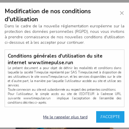
Modification de nos conditions
×
d'utilisation
Dans le cadre de la nouvelle réglementation européenne sur la
protection des données personnelles (RGPD), nous vous invitons
à prendre connaissance de nos nouvelles conditions d'utilisation
ci-dessous et à les accepter pour continuer.
Conditions générales d'utilisation du site
internet www.timepulse.run
Le présent document a pour objet de définir les modalités et conditions dans
laquelle la société Timepulse représenté par SAS Timepulse,met à disposition de
ses utilisateurs le site www.Timepulse.run, et les services disponibles sur le site
CONNEXION
et d’autre part, la manière par laquelle l’utilisateur accède au site et utilise ses
services.
Toute connexion au site est subordonnée au respect des présentes conditions.
Pour l’utilisateur, le simple accès au site de l’EDITEUR à l’adresse URL
suivante www.timepulse.run implique l’acceptation de l’ensemble des
conditions décrites ci-après.
Propriété intellectuelle
Mot de passe oublié ?
J'ACCEPTE
Me le rappeler plus tard
La structure générale du site www.timepulse.run, par quelque procédé que ce
soit, sans l'autorisation préalable et par écrit de Fourcherot Mickael et/ou de ses
partenaires est strictement interdite et serait susceptible de constituer une