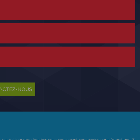
ne tablette ou un smartphone.
vous disposez d'un compte membre, retenir
TACTEZ-NOUS
pulse.run
te à été déclaré à la Commission Nationale de
 des fonctionnalités du site. Les données
 pages web, et d'effectuer une localisation
es que vous nous transmettez volontairement
et de mise à jour des données vous concernant conservées par informatique. Si