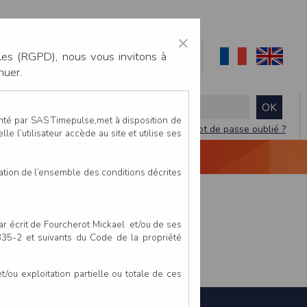
×
les (RGPD), nous vous invitons à
nuer.
enté par SAS Timepulse,met à disposition de
Mot de passe oublié ?
le l’utilisateur accède au site et utilise ses
NTACTEZ-NOUS
DEVIS
VIDÉO LIVE
tation de l’ensemble des conditions décrites
par écrit de Fourcherot Mickael et/ou de ses
 335-2 et suivants du Code de la propriété
ou exploitation partielle ou totale de ces