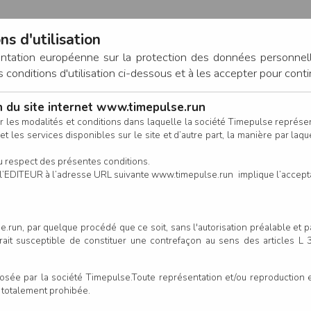
ns d'utilisation
entation européenne sur la protection des données personnel
onditions d'utilisation ci-dessous et à les accepter pour conti
on du site internet www.timepulse.run
CONNEXION
r les modalités et conditions dans laquelle la société Timepulse représ
t les services disponibles sur le site et d’autre part, la manière par laquel
CALENDRIER
RÉSULTATS
INSCRIPTION EN LIGNE
CO
u respect des présentes conditions.
 de l’EDITEUR à l’adresse URL suivante www.timepulse.run implique l’accep
.run, par quelque procédé que ce soit, sans l'autorisation préalable et 
serait susceptible de constituer une contrefaçon au sens des articles L
e par la société Timepulse.Toute représentation et/ou reproduction et/
t totalement prohibée.