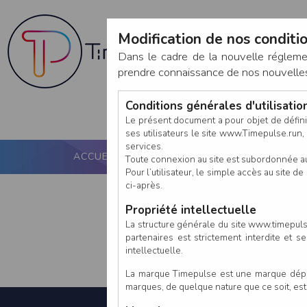
Modification de nos conditio
Dans le cadre de la nouvelle réglem
prendre connaissance de nos nouvelles c
Conditions générales d'utilisati
Le présent document a pour objet de défini
ses utilisateurs le site www.Timepulse.run, e
services.
ACCUEIL
PUCE ACTIVE
NOS SERVICES
Toute connexion au site est subordonnée a
Pour l’utilisateur, le simple accès au site
ci-après.
Propriété intellectuelle
La structure générale du site www.timepulse
partenaires est strictement interdite et 
intellectuelle.
La marque Timepulse est une marque déposé
marques, de quelque nature que ce soit, es