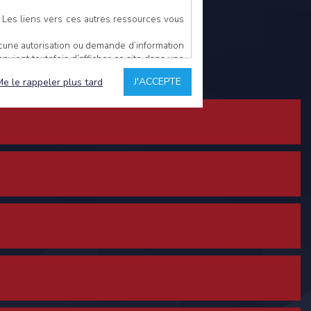
. Les liens vers ces autres ressources vous
ucune autorisation ou demande d’information
convient toutefois d’afficher ce site dans une
u’il estime non conforme à l’objet du site
J'ACCEPTE
Me le rappeler plus tard
es comme étant fiables.
rs typographiques.
n sur ce site.
ent avoir fait l’objet de mises à jour. En
teur en prend connaissance.
de l’utilisateur, qui assume la totalité des
ernier.
e l’interprétation ou de l’utilisation des
 événement hors du contrôle de l’EDITEUR, et
des services.
sions et des performances en terme de temps