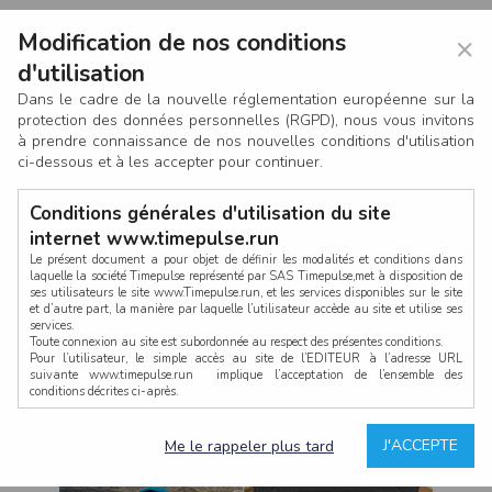
Modification de nos conditions
×
d'utilisation
Dans le cadre de la nouvelle réglementation européenne sur la
protection des données personnelles (RGPD), nous vous invitons
à prendre connaissance de nos nouvelles conditions d'utilisation
ci-dessous et à les accepter pour continuer.
Conditions générales d'utilisation du site
internet www.timepulse.run
Le présent document a pour objet de définir les modalités et conditions dans
laquelle la société Timepulse représenté par SAS Timepulse,met à disposition de
ses utilisateurs le site www.Timepulse.run, et les services disponibles sur le site
CONNEXION
et d’autre part, la manière par laquelle l’utilisateur accède au site et utilise ses
services.
Toute connexion au site est subordonnée au respect des présentes conditions.
Pour l’utilisateur, le simple accès au site de l’EDITEUR à l’adresse URL
suivante www.timepulse.run implique l’acceptation de l’ensemble des
conditions décrites ci-après.
Propriété intellectuelle
Mot de passe oublié ?
J'ACCEPTE
Me le rappeler plus tard
La structure générale du site www.timepulse.run, par quelque procédé que ce
soit, sans l'autorisation préalable et par écrit de Fourcherot Mickael et/ou de ses
partenaires est strictement interdite et serait susceptible de constituer une