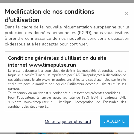
Modification de nos conditions
×
d'utilisation
Dans le cadre de la nouvelle réglementation européenne sur la
protection des données personnelles (RGPD), nous vous invitons
à prendre connaissance de nos nouvelles conditions d'utilisation
ci-dessous et à les accepter pour continuer.
Conditions générales d'utilisation du site
internet www.timepulse.run
Le présent document a pour objet de définir les modalités et conditions dans
laquelle la société Timepulse représenté par SAS Timepulse,met à disposition de
ses utilisateurs le site www.Timepulse.run, et les services disponibles sur le site
CONNEXION
et d’autre part, la manière par laquelle l’utilisateur accède au site et utilise ses
services.
Toute connexion au site est subordonnée au respect des présentes conditions.
Pour l’utilisateur, le simple accès au site de l’EDITEUR à l’adresse URL
suivante www.timepulse.run implique l’acceptation de l’ensemble des
conditions décrites ci-après.
Propriété intellectuelle
Mot de passe oublié ?
J'ACCEPTE
Me le rappeler plus tard
La structure générale du site www.timepulse.run, par quelque procédé que ce
soit, sans l'autorisation préalable et par écrit de Fourcherot Mickael et/ou de ses
partenaires est strictement interdite et serait susceptible de constituer une