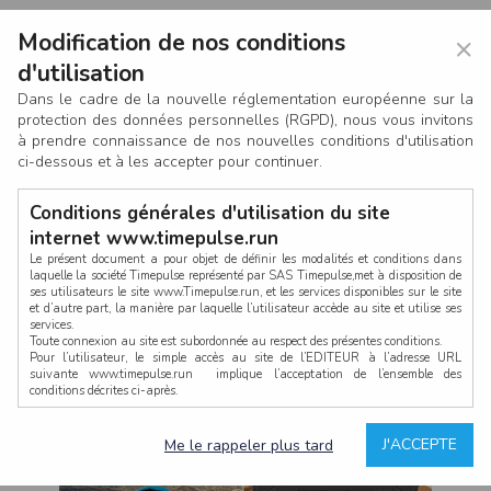
Modification de nos conditions
×
d'utilisation
Dans le cadre de la nouvelle réglementation européenne sur la
protection des données personnelles (RGPD), nous vous invitons
à prendre connaissance de nos nouvelles conditions d'utilisation
ci-dessous et à les accepter pour continuer.
Conditions générales d'utilisation du site
internet www.timepulse.run
Le présent document a pour objet de définir les modalités et conditions dans
laquelle la société Timepulse représenté par SAS Timepulse,met à disposition de
ses utilisateurs le site www.Timepulse.run, et les services disponibles sur le site
CONNEXION
et d’autre part, la manière par laquelle l’utilisateur accède au site et utilise ses
services.
Toute connexion au site est subordonnée au respect des présentes conditions.
Pour l’utilisateur, le simple accès au site de l’EDITEUR à l’adresse URL
suivante www.timepulse.run implique l’acceptation de l’ensemble des
conditions décrites ci-après.
Propriété intellectuelle
Mot de passe oublié ?
J'ACCEPTE
Me le rappeler plus tard
La structure générale du site www.timepulse.run, par quelque procédé que ce
soit, sans l'autorisation préalable et par écrit de Fourcherot Mickael et/ou de ses
partenaires est strictement interdite et serait susceptible de constituer une