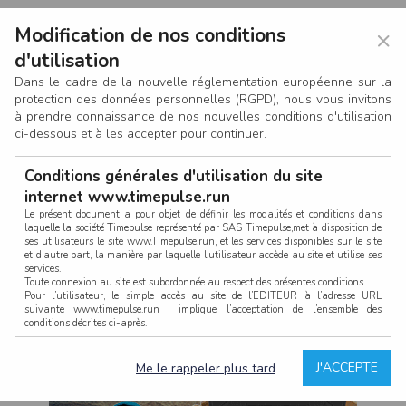
Modification de nos conditions
×
d'utilisation
Dans le cadre de la nouvelle réglementation européenne sur la
protection des données personnelles (RGPD), nous vous invitons
à prendre connaissance de nos nouvelles conditions d'utilisation
ci-dessous et à les accepter pour continuer.
Conditions générales d'utilisation du site
internet www.timepulse.run
Le présent document a pour objet de définir les modalités et conditions dans
laquelle la société Timepulse représenté par SAS Timepulse,met à disposition de
ses utilisateurs le site www.Timepulse.run, et les services disponibles sur le site
CONNEXION
et d’autre part, la manière par laquelle l’utilisateur accède au site et utilise ses
services.
Toute connexion au site est subordonnée au respect des présentes conditions.
Pour l’utilisateur, le simple accès au site de l’EDITEUR à l’adresse URL
suivante www.timepulse.run implique l’acceptation de l’ensemble des
conditions décrites ci-après.
Propriété intellectuelle
Mot de passe oublié ?
J'ACCEPTE
Me le rappeler plus tard
La structure générale du site www.timepulse.run, par quelque procédé que ce
soit, sans l'autorisation préalable et par écrit de Fourcherot Mickael et/ou de ses
partenaires est strictement interdite et serait susceptible de constituer une