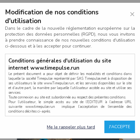
Modification de nos conditions
×
d'utilisation
Dans le cadre de la nouvelle réglementation européenne sur la
protection des données personnelles (RGPD), nous vous invitons
à prendre connaissance de nos nouvelles conditions d'utilisation
ci-dessous et à les accepter pour continuer.
Conditions générales d'utilisation du site
internet www.timepulse.run
Le présent document a pour objet de définir les modalités et conditions dans
laquelle la société Timepulse représenté par SAS Timepulse,met à disposition de
ses utilisateurs le site www.Timepulse.run, et les services disponibles sur le site
CONNEXION
et d’autre part, la manière par laquelle l’utilisateur accède au site et utilise ses
services.
Toute connexion au site est subordonnée au respect des présentes conditions.
Pour l’utilisateur, le simple accès au site de l’EDITEUR à l’adresse URL
suivante www.timepulse.run implique l’acceptation de l’ensemble des
conditions décrites ci-après.
Propriété intellectuelle
Mot de passe oublié ?
J'ACCEPTE
Me le rappeler plus tard
La structure générale du site www.timepulse.run, par quelque procédé que ce
soit, sans l'autorisation préalable et par écrit de Fourcherot Mickael et/ou de ses
partenaires est strictement interdite et serait susceptible de constituer une