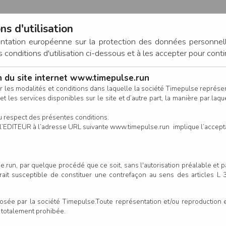
ns d'utilisation
entation européenne sur la protection des données personnel
onditions d'utilisation ci-dessous et à les accepter pour conti
on du site internet www.timepulse.run
CONNEXION
r les modalités et conditions dans laquelle la société Timepulse représ
t les services disponibles sur le site et d’autre part, la manière par laquel
CALENDRIER
RÉSULTATS
INSCRIPTION EN LIGNE
CO
u respect des présentes conditions.
 de l’EDITEUR à l’adresse URL suivante www.timepulse.run implique l’accep
.run, par quelque procédé que ce soit, sans l'autorisation préalable et 
serait susceptible de constituer une contrefaçon au sens des articles L
e par la société Timepulse.Toute représentation et/ou reproduction et/
t totalement prohibée.