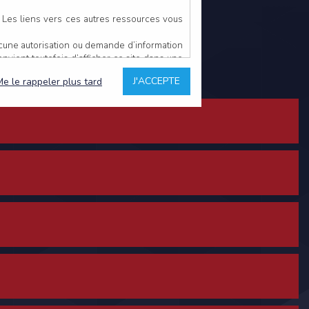
. Les liens vers ces autres ressources vous
ucune autorisation ou demande d’information
convient toutefois d’afficher ce site dans une
u’il estime non conforme à l’objet du site
J'ACCEPTE
Me le rappeler plus tard
es comme étant fiables.
rs typographiques.
n sur ce site.
ent avoir fait l’objet de mises à jour. En
teur en prend connaissance.
de l’utilisateur, qui assume la totalité des
ernier.
e l’interprétation ou de l’utilisation des
 événement hors du contrôle de l’EDITEUR, et
des services.
sions et des performances en terme de temps