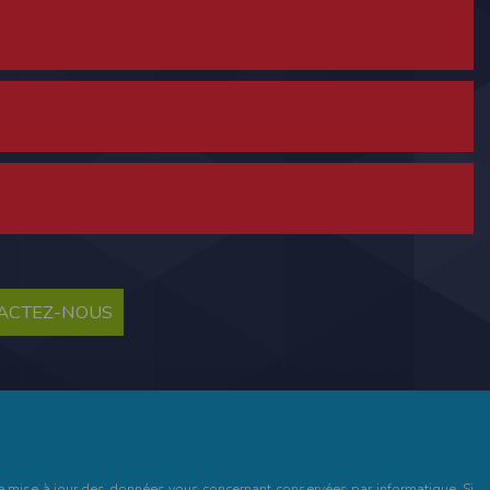
ne tablette ou un smartphone.
vous disposez d'un compte membre, retenir
TACTEZ-NOUS
pulse.run
te à été déclaré à la Commission Nationale de
 des fonctionnalités du site. Les données
 pages web, et d'effectuer une localisation
es que vous nous transmettez volontairement
et de mise à jour des données vous concernant conservées par informatique. Si