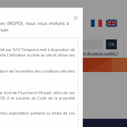
×
les (RGPD), nous vous invitons à
nuer.
enté par SAS Timepulse,met à disposition de
Mot de passe oublié ?
le l’utilisateur accède au site et utilise ses
NTACTEZ-NOUS
DEVIS
VIDÉO LIVE
tation de l’ensemble des conditions décrites
par écrit de Fourcherot Mickael et/ou de ses
 335-2 et suivants du Code de la propriété
ou exploitation partielle ou totale de ces