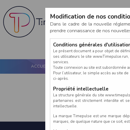
Modification de nos conditio
Dans le cadre de la nouvelle réglem
prendre connaissance de nos nouvelles c
Conditions générales d'utilisati
Le présent document a pour objet de défini
ses utilisateurs le site www.Timepulse.run, e
services.
ACCUEIL
PUCE ACTIVE
NOS SERVICES
Toute connexion au site est subordonnée a
Pour l’utilisateur, le simple accès au site
ci-après.
Propriété intellectuelle
La structure générale du site www.timepulse
partenaires est strictement interdite et 
intellectuelle.
La marque Timepulse est une marque déposé
marques, de quelque nature que ce soit, es