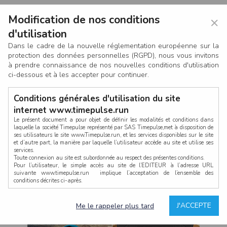
Modification de nos conditions
×
d'utilisation
Dans le cadre de la nouvelle réglementation européenne sur la
protection des données personnelles (RGPD), nous vous invitons
à prendre connaissance de nos nouvelles conditions d'utilisation
ci-dessous et à les accepter pour continuer.
Conditions générales d'utilisation du site
internet www.timepulse.run
Le présent document a pour objet de définir les modalités et conditions dans
laquelle la société Timepulse représenté par SAS Timepulse,met à disposition de
ses utilisateurs le site www.Timepulse.run, et les services disponibles sur le site
CONNEXION
et d’autre part, la manière par laquelle l’utilisateur accède au site et utilise ses
services.
Toute connexion au site est subordonnée au respect des présentes conditions.
Pour l’utilisateur, le simple accès au site de l’EDITEUR à l’adresse URL
suivante www.timepulse.run implique l’acceptation de l’ensemble des
conditions décrites ci-après.
Propriété intellectuelle
Mot de passe oublié ?
J'ACCEPTE
Me le rappeler plus tard
La structure générale du site www.timepulse.run, par quelque procédé que ce
soit, sans l'autorisation préalable et par écrit de Fourcherot Mickael et/ou de ses
partenaires est strictement interdite et serait susceptible de constituer une