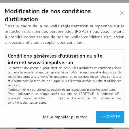
Modification de nos conditions
×
d'utilisation
Dans le cadre de la nouvelle réglementation européenne sur la
protection des données personnelles (RGPD), nous vous invitons
à prendre connaissance de nos nouvelles conditions d'utilisation
ci-dessous et à les accepter pour continuer.
Conditions générales d'utilisation du site
internet www.timepulse.run
Le présent document a pour objet de définir les modalités et conditions dans
laquelle la société Timepulse représenté par SAS Timepulse,met à disposition de
ses utilisateurs le site www.Timepulse.run, et les services disponibles sur le site
CONNEXION
et d’autre part, la manière par laquelle l’utilisateur accède au site et utilise ses
services.
Toute connexion au site est subordonnée au respect des présentes conditions.
Pour l’utilisateur, le simple accès au site de l’EDITEUR à l’adresse URL
suivante www.timepulse.run implique l’acceptation de l’ensemble des
conditions décrites ci-après.
Propriété intellectuelle
Mot de passe oublié ?
J'ACCEPTE
Me le rappeler plus tard
La structure générale du site www.timepulse.run, par quelque procédé que ce
soit, sans l'autorisation préalable et par écrit de Fourcherot Mickael et/ou de ses
partenaires est strictement interdite et serait susceptible de constituer une