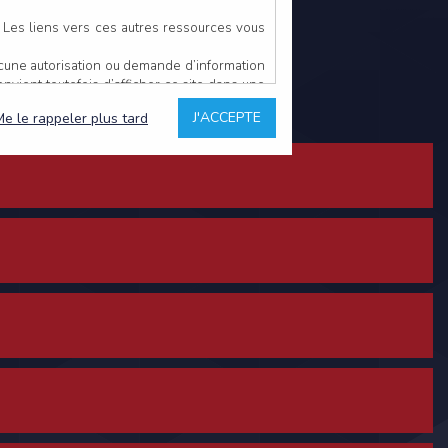
. Les liens vers ces autres ressources vous
ucune autorisation ou demande d’information
convient toutefois d’afficher ce site dans une
u’il estime non conforme à l’objet du site
J'ACCEPTE
Me le rappeler plus tard
es comme étant fiables.
rs typographiques.
n sur ce site.
ent avoir fait l’objet de mises à jour. En
teur en prend connaissance.
de l’utilisateur, qui assume la totalité des
ernier.
e l’interprétation ou de l’utilisation des
 événement hors du contrôle de l’EDITEUR, et
des services.
sions et des performances en terme de temps