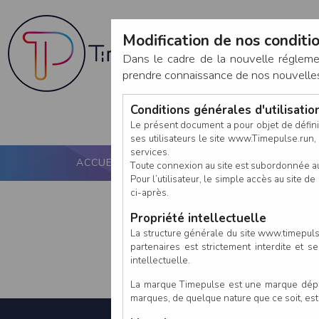
Modification de nos conditio
Dans le cadre de la nouvelle réglem
prendre connaissance de nos nouvelles c
Conditions générales d'utilisati
Le présent document a pour objet de défini
ses utilisateurs le site www.Timepulse.run, e
services.
ACCUEIL
PUCE ACTIVE
NOS SERVICES
Toute connexion au site est subordonnée a
Pour l’utilisateur, le simple accès au site
ci-après.
Propriété intellectuelle
La structure générale du site www.timepulse
partenaires est strictement interdite et 
intellectuelle.
La marque Timepulse est une marque déposé
marques, de quelque nature que ce soit, es