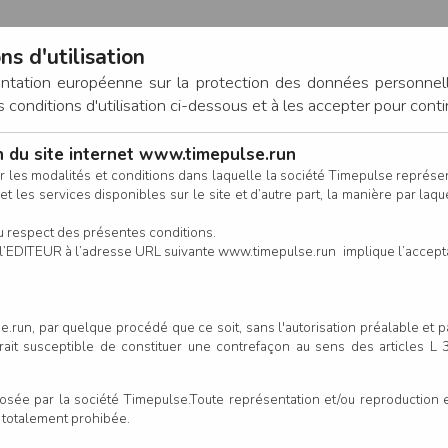
ns d'utilisation
entation européenne sur la protection des données personnel
onditions d'utilisation ci-dessous et à les accepter pour conti
on du site internet www.timepulse.run
CONNEXION
r les modalités et conditions dans laquelle la société Timepulse représ
t les services disponibles sur le site et d’autre part, la manière par laquel
CALENDRIER
RÉSULTATS
INSCRIPTION EN LIGNE
CO
u respect des présentes conditions.
 de l’EDITEUR à l’adresse URL suivante www.timepulse.run implique l’accep
.run, par quelque procédé que ce soit, sans l'autorisation préalable et 
serait susceptible de constituer une contrefaçon au sens des articles L
e par la société Timepulse.Toute représentation et/ou reproduction et/
t totalement prohibée.