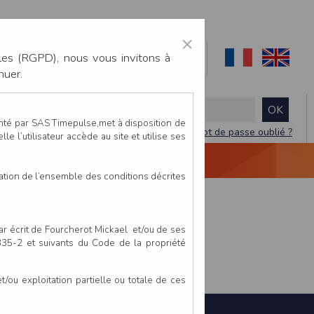
×
les (RGPD), nous vous invitons à
nuer.
enté par SAS Timepulse,met à disposition de
Mot de passe oublié ?
le l’utilisateur accède au site et utilise ses
NTACTEZ-NOUS
DEVIS
VIDÉO LIVE
tation de l’ensemble des conditions décrites
par écrit de Fourcherot Mickael et/ou de ses
 335-2 et suivants du Code de la propriété
ou exploitation partielle ou totale de ces