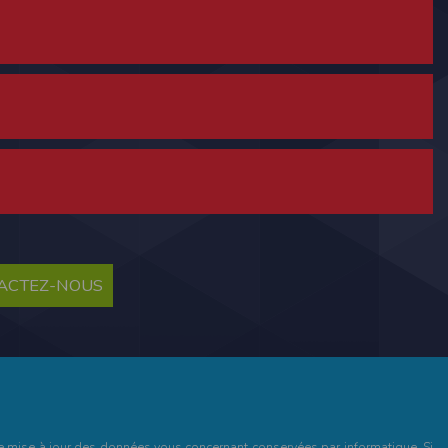
ne tablette ou un smartphone.
vous disposez d'un compte membre, retenir
TACTEZ-NOUS
pulse.run
te à été déclaré à la Commission Nationale de
 des fonctionnalités du site. Les données
 pages web, et d'effectuer une localisation
es que vous nous transmettez volontairement
et de mise à jour des données vous concernant conservées par informatique. Si