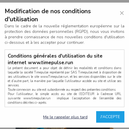
Modification de nos conditions
×
d'utilisation
Dans le cadre de la nouvelle réglementation européenne sur la
protection des données personnelles (RGPD), nous vous invitons
à prendre connaissance de nos nouvelles conditions d'utilisation
ci-dessous et à les accepter pour continuer.
Conditions générales d'utilisation du site
internet www.timepulse.run
Le présent document a pour objet de définir les modalités et conditions dans
laquelle la société Timepulse représenté par SAS Timepulse,met à disposition de
ses utilisateurs le site www.Timepulse.run, et les services disponibles sur le site
CONNEXION
et d’autre part, la manière par laquelle l’utilisateur accède au site et utilise ses
services.
Toute connexion au site est subordonnée au respect des présentes conditions.
Pour l’utilisateur, le simple accès au site de l’EDITEUR à l’adresse URL
suivante www.timepulse.run implique l’acceptation de l’ensemble des
conditions décrites ci-après.
Propriété intellectuelle
Mot de passe oublié ?
J'ACCEPTE
Me le rappeler plus tard
La structure générale du site www.timepulse.run, par quelque procédé que ce
soit, sans l'autorisation préalable et par écrit de Fourcherot Mickael et/ou de ses
partenaires est strictement interdite et serait susceptible de constituer une