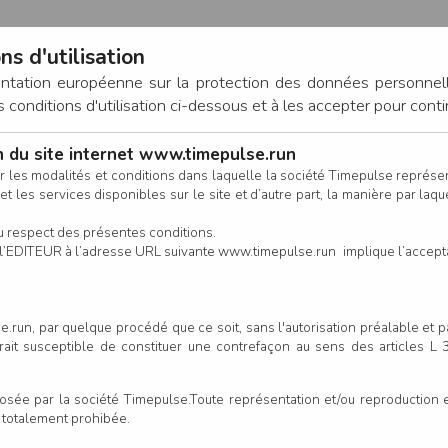
ns d'utilisation
entation européenne sur la protection des données personnel
onditions d'utilisation ci-dessous et à les accepter pour conti
on du site internet www.timepulse.run
CONNEXION
r les modalités et conditions dans laquelle la société Timepulse représ
t les services disponibles sur le site et d’autre part, la manière par laquel
CALENDRIER
RÉSULTATS
INSCRIPTION EN LIGNE
CO
u respect des présentes conditions.
 de l’EDITEUR à l’adresse URL suivante www.timepulse.run implique l’accep
.run, par quelque procédé que ce soit, sans l'autorisation préalable et 
serait susceptible de constituer une contrefaçon au sens des articles L
e par la société Timepulse.Toute représentation et/ou reproduction et/
t totalement prohibée.