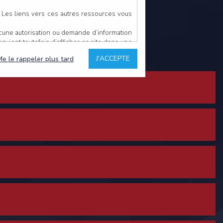
. Les liens vers ces autres ressources vous
ucune autorisation ou demande d’information
convient toutefois d’afficher ce site dans une
u’il estime non conforme à l’objet du site
J'ACCEPTE
Me le rappeler plus tard
es comme étant fiables.
rs typographiques.
n sur ce site.
ent avoir fait l’objet de mises à jour. En
teur en prend connaissance.
de l’utilisateur, qui assume la totalité des
ernier.
e l’interprétation ou de l’utilisation des
 événement hors du contrôle de l’EDITEUR, et
des services.
sions et des performances en terme de temps