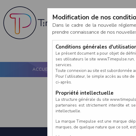
Modification de nos conditio
Dans le cadre de la nouvelle réglem
prendre connaissance de nos nouvelles c
Conditions générales d'utilisati
Le présent document a pour objet de défini
ses utilisateurs le site www.Timepulse.run, e
services.
ACCUEIL
PUCE ACTIVE
NOS SERVICES
Toute connexion au site est subordonnée a
Pour l’utilisateur, le simple accès au site
ci-après.
Propriété intellectuelle
La structure générale du site www.timepulse
partenaires est strictement interdite et 
intellectuelle.
La marque Timepulse est une marque déposé
marques, de quelque nature que ce soit, es