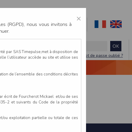
×
les (RGPD), nous vous invitons à
nuer.
enté par SAS Timepulse,met à disposition de
Mot de passe oublié ?
le l’utilisateur accède au site et utilise ses
NTACTEZ-NOUS
DEVIS
VIDÉO LIVE
tation de l’ensemble des conditions décrites
par écrit de Fourcherot Mickael et/ou de ses
 335-2 et suivants du Code de la propriété
ou exploitation partielle ou totale de ces