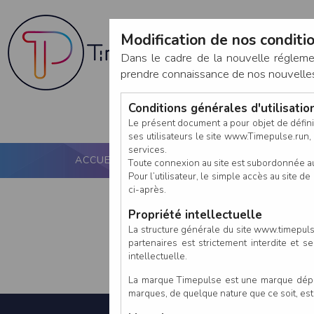
Modification de nos conditio
Dans le cadre de la nouvelle réglem
prendre connaissance de nos nouvelles c
Conditions générales d'utilisati
Le présent document a pour objet de défini
ses utilisateurs le site www.Timepulse.run, e
services.
ACCUEIL
PUCE ACTIVE
NOS SERVICES
Toute connexion au site est subordonnée a
Pour l’utilisateur, le simple accès au site
ci-après.
Propriété intellectuelle
La structure générale du site www.timepulse
partenaires est strictement interdite et 
intellectuelle.
La marque Timepulse est une marque déposé
marques, de quelque nature que ce soit, es