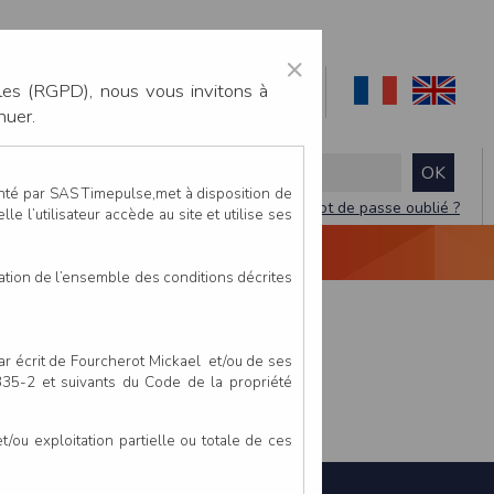
×
les (RGPD), nous vous invitons à
nuer.
enté par SAS Timepulse,met à disposition de
Mot de passe oublié ?
le l’utilisateur accède au site et utilise ses
NTACTEZ-NOUS
DEVIS
VIDÉO LIVE
tation de l’ensemble des conditions décrites
par écrit de Fourcherot Mickael et/ou de ses
 335-2 et suivants du Code de la propriété
ou exploitation partielle ou totale de ces