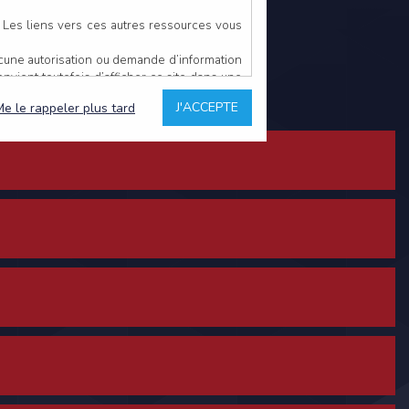
. Les liens vers ces autres ressources vous
ucune autorisation ou demande d’information
convient toutefois d’afficher ce site dans une
u’il estime non conforme à l’objet du site
J'ACCEPTE
Me le rappeler plus tard
es comme étant fiables.
rs typographiques.
n sur ce site.
ent avoir fait l’objet de mises à jour. En
teur en prend connaissance.
de l’utilisateur, qui assume la totalité des
ernier.
e l’interprétation ou de l’utilisation des
 événement hors du contrôle de l’EDITEUR, et
des services.
sions et des performances en terme de temps