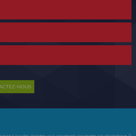
ne tablette ou un smartphone.
vous disposez d'un compte membre, retenir
TACTEZ-NOUS
pulse.run
te à été déclaré à la Commission Nationale de
 des fonctionnalités du site. Les données
 pages web, et d'effectuer une localisation
es que vous nous transmettez volontairement
et de mise à jour des données vous concernant conservées par informatique. Si