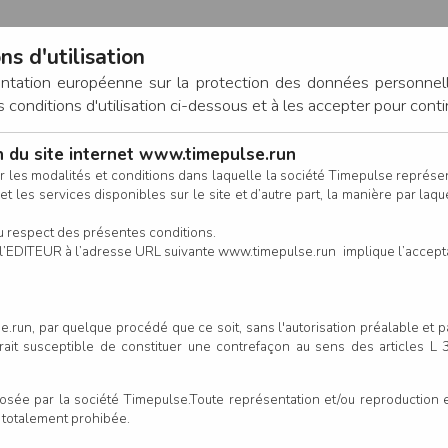
ns d'utilisation
entation européenne sur la protection des données personnel
onditions d'utilisation ci-dessous et à les accepter pour conti
on du site internet www.timepulse.run
CONNEXION
r les modalités et conditions dans laquelle la société Timepulse représ
t les services disponibles sur le site et d’autre part, la manière par laquel
CALENDRIER
RÉSULTATS
INSCRIPTION EN LIGNE
CO
u respect des présentes conditions.
 de l’EDITEUR à l’adresse URL suivante www.timepulse.run implique l’accep
.run, par quelque procédé que ce soit, sans l'autorisation préalable et 
serait susceptible de constituer une contrefaçon au sens des articles L
e par la société Timepulse.Toute représentation et/ou reproduction et/
t totalement prohibée.