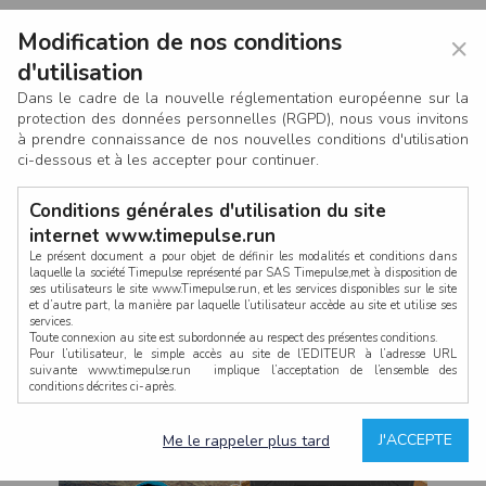
Modification de nos conditions
×
d'utilisation
Dans le cadre de la nouvelle réglementation européenne sur la
protection des données personnelles (RGPD), nous vous invitons
à prendre connaissance de nos nouvelles conditions d'utilisation
ci-dessous et à les accepter pour continuer.
Conditions générales d'utilisation du site
internet www.timepulse.run
Le présent document a pour objet de définir les modalités et conditions dans
laquelle la société Timepulse représenté par SAS Timepulse,met à disposition de
ses utilisateurs le site www.Timepulse.run, et les services disponibles sur le site
CONNEXION
et d’autre part, la manière par laquelle l’utilisateur accède au site et utilise ses
services.
Toute connexion au site est subordonnée au respect des présentes conditions.
Pour l’utilisateur, le simple accès au site de l’EDITEUR à l’adresse URL
suivante www.timepulse.run implique l’acceptation de l’ensemble des
conditions décrites ci-après.
Propriété intellectuelle
Mot de passe oublié ?
J'ACCEPTE
Me le rappeler plus tard
La structure générale du site www.timepulse.run, par quelque procédé que ce
soit, sans l'autorisation préalable et par écrit de Fourcherot Mickael et/ou de ses
partenaires est strictement interdite et serait susceptible de constituer une