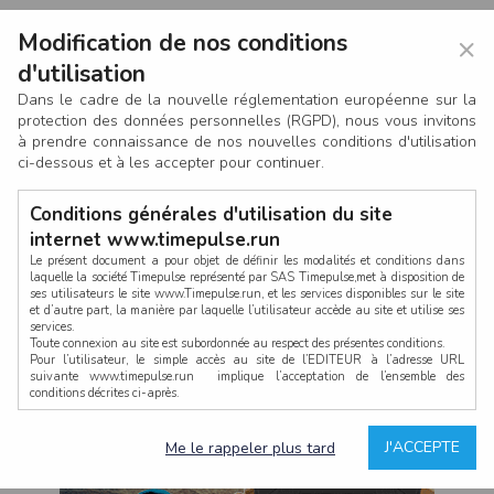
Modification de nos conditions
×
d'utilisation
Dans le cadre de la nouvelle réglementation européenne sur la
protection des données personnelles (RGPD), nous vous invitons
à prendre connaissance de nos nouvelles conditions d'utilisation
ci-dessous et à les accepter pour continuer.
Conditions générales d'utilisation du site
internet www.timepulse.run
Le présent document a pour objet de définir les modalités et conditions dans
laquelle la société Timepulse représenté par SAS Timepulse,met à disposition de
ses utilisateurs le site www.Timepulse.run, et les services disponibles sur le site
CONNEXION
et d’autre part, la manière par laquelle l’utilisateur accède au site et utilise ses
services.
Toute connexion au site est subordonnée au respect des présentes conditions.
Pour l’utilisateur, le simple accès au site de l’EDITEUR à l’adresse URL
suivante www.timepulse.run implique l’acceptation de l’ensemble des
conditions décrites ci-après.
Propriété intellectuelle
Mot de passe oublié ?
J'ACCEPTE
Me le rappeler plus tard
La structure générale du site www.timepulse.run, par quelque procédé que ce
soit, sans l'autorisation préalable et par écrit de Fourcherot Mickael et/ou de ses
partenaires est strictement interdite et serait susceptible de constituer une