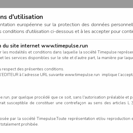
ns d'utilisation
entation européenne sur la protection des données personnel
onditions d'utilisation ci-dessous et à les accepter pour conti
on du site internet www.timepulse.run
CONNEXION
r les modalités et conditions dans laquelle la société Timepulse représ
t les services disponibles sur le site et d’autre part, la manière par laquel
CALENDRIER
RÉSULTATS
INSCRIPTION EN LIGNE
CO
u respect des présentes conditions.
 de l’EDITEUR à l’adresse URL suivante www.timepulse.run implique l’accep
.run, par quelque procédé que ce soit, sans l'autorisation préalable et 
serait susceptible de constituer une contrefaçon au sens des articles L
e par la société Timepulse.Toute représentation et/ou reproduction et/
t totalement prohibée.