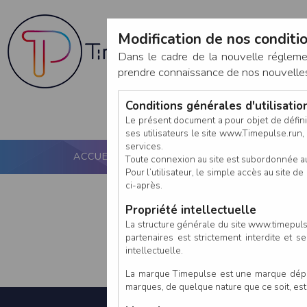
Modification de nos conditio
Dans le cadre de la nouvelle réglem
prendre connaissance de nos nouvelles c
Conditions générales d'utilisati
Le présent document a pour objet de défini
ses utilisateurs le site www.Timepulse.run, e
services.
ACCUEIL
PUCE ACTIVE
NOS SERVICES
Toute connexion au site est subordonnée a
Pour l’utilisateur, le simple accès au site
ci-après.
Propriété intellectuelle
La structure générale du site www.timepulse
partenaires est strictement interdite et 
intellectuelle.
La marque Timepulse est une marque déposé
marques, de quelque nature que ce soit, es