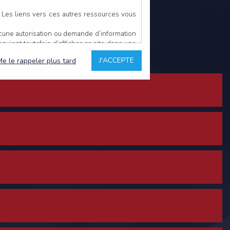
. Les liens vers ces autres ressources vous
ucune autorisation ou demande d’information
convient toutefois d’afficher ce site dans une
u’il estime non conforme à l’objet du site
J'ACCEPTE
Me le rappeler plus tard
es comme étant fiables.
rs typographiques.
n sur ce site.
ent avoir fait l’objet de mises à jour. En
teur en prend connaissance.
de l’utilisateur, qui assume la totalité des
ernier.
e l’interprétation ou de l’utilisation des
 événement hors du contrôle de l’EDITEUR, et
des services.
sions et des performances en terme de temps