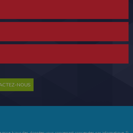
ne tablette ou un smartphone.
vous disposez d'un compte membre, retenir
TACTEZ-NOUS
pulse.run
te à été déclaré à la Commission Nationale de
 des fonctionnalités du site. Les données
 pages web, et d'effectuer une localisation
es que vous nous transmettez volontairement
et de mise à jour des données vous concernant conservées par informatique. Si