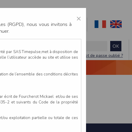
×
les (RGPD), nous vous invitons à
nuer.
enté par SAS Timepulse,met à disposition de
Mot de passe oublié ?
le l’utilisateur accède au site et utilise ses
NTACTEZ-NOUS
DEVIS
VIDÉO LIVE
tation de l’ensemble des conditions décrites
par écrit de Fourcherot Mickael et/ou de ses
 335-2 et suivants du Code de la propriété
ou exploitation partielle ou totale de ces