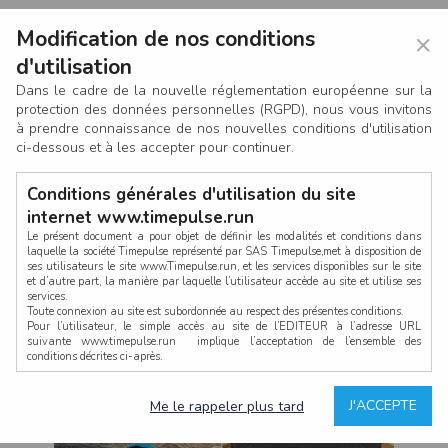
Modification de nos conditions
×
d'utilisation
Dans le cadre de la nouvelle réglementation européenne sur la
protection des données personnelles (RGPD), nous vous invitons
à prendre connaissance de nos nouvelles conditions d'utilisation
ci-dessous et à les accepter pour continuer.
Conditions générales d'utilisation du site
internet www.timepulse.run
Le présent document a pour objet de définir les modalités et conditions dans
laquelle la société Timepulse représenté par SAS Timepulse,met à disposition de
ses utilisateurs le site www.Timepulse.run, et les services disponibles sur le site
CONNEXION
et d’autre part, la manière par laquelle l’utilisateur accède au site et utilise ses
services.
Toute connexion au site est subordonnée au respect des présentes conditions.
Pour l’utilisateur, le simple accès au site de l’EDITEUR à l’adresse URL
suivante www.timepulse.run implique l’acceptation de l’ensemble des
conditions décrites ci-après.
Propriété intellectuelle
Mot de passe oublié ?
J'ACCEPTE
Me le rappeler plus tard
La structure générale du site www.timepulse.run, par quelque procédé que ce
soit, sans l'autorisation préalable et par écrit de Fourcherot Mickael et/ou de ses
partenaires est strictement interdite et serait susceptible de constituer une