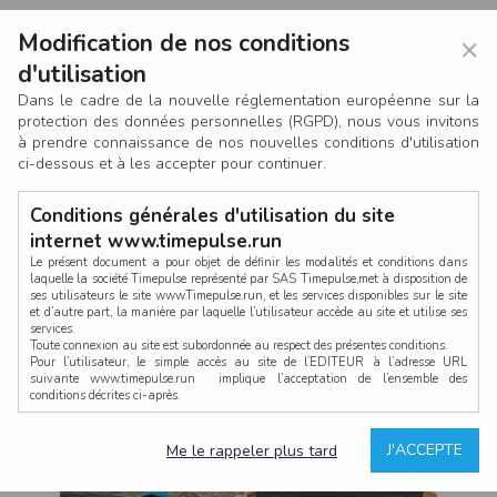
Modification de nos conditions
×
d'utilisation
Dans le cadre de la nouvelle réglementation européenne sur la
protection des données personnelles (RGPD), nous vous invitons
à prendre connaissance de nos nouvelles conditions d'utilisation
ci-dessous et à les accepter pour continuer.
Conditions générales d'utilisation du site
internet www.timepulse.run
Le présent document a pour objet de définir les modalités et conditions dans
laquelle la société Timepulse représenté par SAS Timepulse,met à disposition de
ses utilisateurs le site www.Timepulse.run, et les services disponibles sur le site
CONNEXION
et d’autre part, la manière par laquelle l’utilisateur accède au site et utilise ses
services.
Toute connexion au site est subordonnée au respect des présentes conditions.
Pour l’utilisateur, le simple accès au site de l’EDITEUR à l’adresse URL
suivante www.timepulse.run implique l’acceptation de l’ensemble des
conditions décrites ci-après.
Propriété intellectuelle
Mot de passe oublié ?
J'ACCEPTE
Me le rappeler plus tard
La structure générale du site www.timepulse.run, par quelque procédé que ce
soit, sans l'autorisation préalable et par écrit de Fourcherot Mickael et/ou de ses
partenaires est strictement interdite et serait susceptible de constituer une