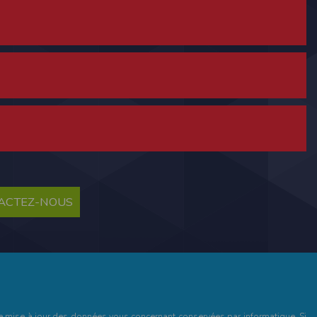
ne tablette ou un smartphone.
vous disposez d'un compte membre, retenir
TACTEZ-NOUS
pulse.run
te à été déclaré à la Commission Nationale de
 des fonctionnalités du site. Les données
 pages web, et d'effectuer une localisation
es que vous nous transmettez volontairement
et de mise à jour des données vous concernant conservées par informatique. Si