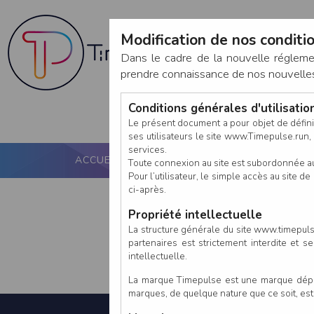
Modification de nos conditio
Dans le cadre de la nouvelle réglem
prendre connaissance de nos nouvelles c
Conditions générales d'utilisati
Le présent document a pour objet de défini
ses utilisateurs le site www.Timepulse.run, e
services.
ACCUEIL
PUCE ACTIVE
NOS SERVICES
Toute connexion au site est subordonnée a
Pour l’utilisateur, le simple accès au site
ci-après.
Propriété intellectuelle
La structure générale du site www.timepulse
partenaires est strictement interdite et 
intellectuelle.
La marque Timepulse est une marque déposé
marques, de quelque nature que ce soit, es