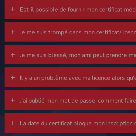
Sécurisation des données
+
Est-il possible de fournir mon certificat médi
Les données sont hébergées par l'héberge
Toutes les communications entre votre navig
Par ailleurs, les mots de passe ne sont 
+
Je me suis trompé dans mon certificat/licenc
sécurisation des mots de passe. Enfin, les c
Paramétrer votre navigateur int
Vous pouvez à tout moment choisir de désa
+
Je me suis blessé, mon ami peut prendre ma
comme par exemple et sans être exhaustif
encore la perte de vos préférences sur cer
Afin de gérer les cookies au plus près de v
+
Il y a un problème avec ma licence alors qu'e
Internet Explorer
Dans Internet Explorer, cliquez sur le bout
Sous l'onglet
Général
, sous
Historique de n
+
Cliquez sur le bouton
Afficher les fichiers
.
J'ai oublié mon mot de passe, comment fair
Firefox
Allez dans l'onglet
Outils du navigateur
puis
+
Dans la fenêtre qui s'affiche, choisissez
Vie
La date du certificat bloque mon inscription 
Safari