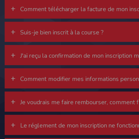
de réponse ou de qualité. Il n’est prévu auc
+
Comment télécharger la facture de mon inscr
La responsabilité de l’éditeur ne saurait êtr
Par ailleurs, l’EDITEUR peut être amené à in
+
Suis-je bien inscrit à la course ?
reconnaît et accepte que l’EDITEUR ne soit 
Modification des conditions d’util
L’EDITEUR se réserve la possibilité de modi
+
J'ai reçu la confirmation de mon inscription ma
et/ou de son exploitation.
Règles d'usage d'Internet
L’utilisateur déclare accepter les caractéris
+
Comment modifier mes informations person
L’EDITEUR n’assume aucune responsabilité su
caractéristiques des données qui pourraient 
L’utilisateur reconnaît que les données ci
information jugée par l’utilisateur de nature 
+
Je voudrais me faire rembourser, comment f
L’utilisateur reconnaît que les données cir
L’utilisateur est seul responsable de l’usage
L’utilisateur reconnaît que l’EDITEUR ne di
L'éditeur informe que les utilisateurs du si
+
Le réglement de mon inscription ne fonction
L'éditeur informe que les utilisateurs du
calendrier du site.