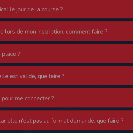
cal le jour de la course ?
ur suivant :https://www.ovh.com/fr/protection-donnees-personnelles/gd
ateur et nos serveurs utilisent le protocole HTTPS qui crypte les données
pas stockés en clair dans notre base de données mais sont cryptés e
e lors de mon inscription, comment faire ?
ommunications entre nos différents serveurs se font sur un réseau privé qu
ernet
ctiver les cookies sur votre ordinateur. Notez cependant que votre expér
 place ?
, la perte de votre session membre lorsque vous changez de page, l'imp
taines pages.
os attentes nous vous invitons à paramétrer votre navigateur en tenant comp
lle est valide, que faire ?
on
Outils
, puis sur
Options Internet
.
avigation
, cliquez sur
Paramètres
.
e pour me connecter ?
 sélectionnez le menu
Options
 privée
et cliquez sur
Affichez les cookies
car elle n'est pas au format demandé, que faire ?