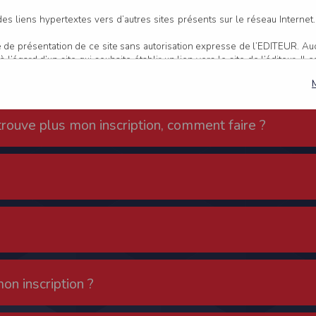
FAQ
es liens hypertextes vers d’autres sites présents sur le réseau Internet
age de présentation de ce site sans autorisation expresse de l’EDITEUR. A
 l’égard d’un site qui souhaite établir un lien vers le site de l’éditeur. Il 
, l’EDITEUR se réserve le droit de demander la suppression d’un lien q
retrouve plus mon inscription, comment faire ?
ur ce site et/ou accessibles par ce site proviennent de sources considéré
s sont susceptibles de contenir des inexactitudes techniques et des erreu
er, dès que ces erreurs sont portées à sa connaissance.
actitude et la pertinence des informations et/ou documents mis à dispositio
les sur ce site sont susceptibles d’être modifiés à tout moment, et peuv
’une mise à jour entre le moment de leur téléchargement et celui où l’utilisa
nts disponibles sur ce site se fait sous l’entière et seule responsabilité 
 l’EDITEUR puisse être recherché à ce titre, et sans recours contre ce d
u responsable de tout dommage de quelque nature qu’il soit résultant d
r ce site.
on inscription ?
 site 24 heures sur 24, 7 jours sur 7, sauf en cas de force majeure ou d’un
erventions de maintenance nécessaires au bon fonctionnement du site et 
 une disponibilité du site et/ou des services, une fiabilité des transmis