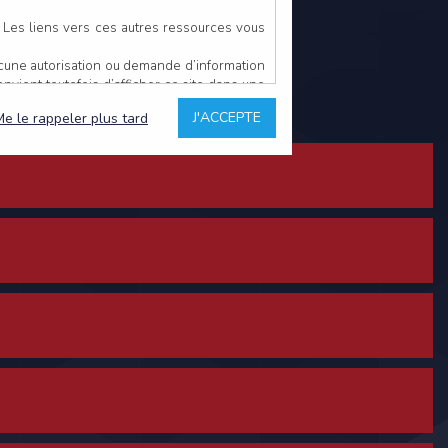
. Les liens vers ces autres ressources vous
ucune autorisation ou demande d’information
convient toutefois d’afficher ce site dans une
u’il estime non conforme à l’objet du site
J'ACCEPTE
Me le rappeler plus tard
es comme étant fiables.
rs typographiques.
n sur ce site.
ent avoir fait l’objet de mises à jour. En
teur en prend connaissance.
de l’utilisateur, qui assume la totalité des
ernier.
e l’interprétation ou de l’utilisation des
 événement hors du contrôle de l’EDITEUR, et
des services.
sions et des performances en terme de temps