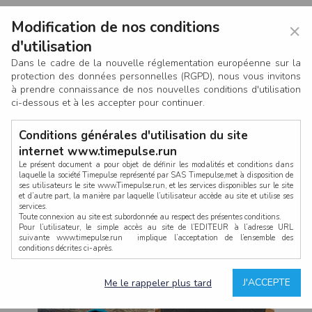
Modification de nos conditions
×
d'utilisation
Dans le cadre de la nouvelle réglementation européenne sur la
protection des données personnelles (RGPD), nous vous invitons
à prendre connaissance de nos nouvelles conditions d'utilisation
ci-dessous et à les accepter pour continuer.
Conditions générales d'utilisation du site
internet www.timepulse.run
Le présent document a pour objet de définir les modalités et conditions dans
laquelle la société Timepulse représenté par SAS Timepulse,met à disposition de
ses utilisateurs le site www.Timepulse.run, et les services disponibles sur le site
CONNEXION
et d’autre part, la manière par laquelle l’utilisateur accède au site et utilise ses
services.
Toute connexion au site est subordonnée au respect des présentes conditions.
Pour l’utilisateur, le simple accès au site de l’EDITEUR à l’adresse URL
suivante www.timepulse.run implique l’acceptation de l’ensemble des
conditions décrites ci-après.
Propriété intellectuelle
Mot de passe oublié ?
J'ACCEPTE
Me le rappeler plus tard
La structure générale du site www.timepulse.run, par quelque procédé que ce
soit, sans l'autorisation préalable et par écrit de Fourcherot Mickael et/ou de ses
partenaires est strictement interdite et serait susceptible de constituer une