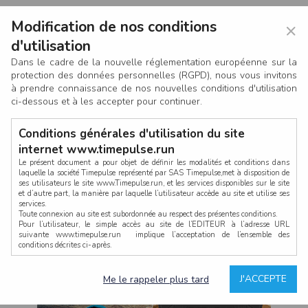
Modification de nos conditions
×
d'utilisation
Dans le cadre de la nouvelle réglementation européenne sur la
protection des données personnelles (RGPD), nous vous invitons
à prendre connaissance de nos nouvelles conditions d'utilisation
ci-dessous et à les accepter pour continuer.
Conditions générales d'utilisation du site
internet www.timepulse.run
Le présent document a pour objet de définir les modalités et conditions dans
laquelle la société Timepulse représenté par SAS Timepulse,met à disposition de
ses utilisateurs le site www.Timepulse.run, et les services disponibles sur le site
CONNEXION
et d’autre part, la manière par laquelle l’utilisateur accède au site et utilise ses
services.
Toute connexion au site est subordonnée au respect des présentes conditions.
Pour l’utilisateur, le simple accès au site de l’EDITEUR à l’adresse URL
suivante www.timepulse.run implique l’acceptation de l’ensemble des
conditions décrites ci-après.
Propriété intellectuelle
Mot de passe oublié ?
J'ACCEPTE
Me le rappeler plus tard
La structure générale du site www.timepulse.run, par quelque procédé que ce
soit, sans l'autorisation préalable et par écrit de Fourcherot Mickael et/ou de ses
partenaires est strictement interdite et serait susceptible de constituer une