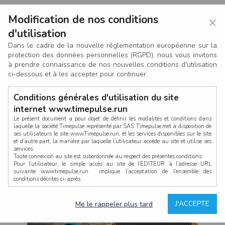
Modification de nos conditions
×
d'utilisation
Dans le cadre de la nouvelle réglementation européenne sur la
protection des données personnelles (RGPD), nous vous invitons
à prendre connaissance de nos nouvelles conditions d'utilisation
ci-dessous et à les accepter pour continuer.
Conditions générales d'utilisation du site
internet www.timepulse.run
Le présent document a pour objet de définir les modalités et conditions dans
laquelle la société Timepulse représenté par SAS Timepulse,met à disposition de
ses utilisateurs le site www.Timepulse.run, et les services disponibles sur le site
CONNEXION
et d’autre part, la manière par laquelle l’utilisateur accède au site et utilise ses
services.
Toute connexion au site est subordonnée au respect des présentes conditions.
Pour l’utilisateur, le simple accès au site de l’EDITEUR à l’adresse URL
suivante www.timepulse.run implique l’acceptation de l’ensemble des
conditions décrites ci-après.
Propriété intellectuelle
Mot de passe oublié ?
J'ACCEPTE
Me le rappeler plus tard
La structure générale du site www.timepulse.run, par quelque procédé que ce
soit, sans l'autorisation préalable et par écrit de Fourcherot Mickael et/ou de ses
partenaires est strictement interdite et serait susceptible de constituer une