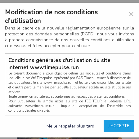
Modification de nos conditions
×
d'utilisation
Dans le cadre de la nouvelle réglementation européenne sur la
protection des données personnelles (RGPD), nous vous invitons
à prendre connaissance de nos nouvelles conditions d'utilisation
ci-dessous et à les accepter pour continuer.
Conditions générales d'utilisation du site
internet www.timepulse.run
Le présent document a pour objet de définir les modalités et conditions dans
laquelle la société Timepulse représenté par SAS Timepulse,met à disposition de
ses utilisateurs le site www.Timepulse.run, et les services disponibles sur le site
CONNEXION
et d’autre part, la manière par laquelle l’utilisateur accède au site et utilise ses
services.
Toute connexion au site est subordonnée au respect des présentes conditions.
Pour l’utilisateur, le simple accès au site de l’EDITEUR à l’adresse URL
suivante www.timepulse.run implique l’acceptation de l’ensemble des
conditions décrites ci-après.
Propriété intellectuelle
Mot de passe oublié ?
J'ACCEPTE
Me le rappeler plus tard
La structure générale du site www.timepulse.run, par quelque procédé que ce
soit, sans l'autorisation préalable et par écrit de Fourcherot Mickael et/ou de ses
partenaires est strictement interdite et serait susceptible de constituer une