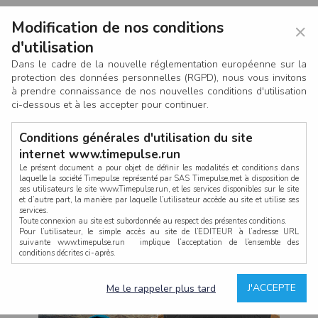
Modification de nos conditions
×
d'utilisation
Dans le cadre de la nouvelle réglementation européenne sur la
protection des données personnelles (RGPD), nous vous invitons
à prendre connaissance de nos nouvelles conditions d'utilisation
ci-dessous et à les accepter pour continuer.
Conditions générales d'utilisation du site
internet www.timepulse.run
Le présent document a pour objet de définir les modalités et conditions dans
laquelle la société Timepulse représenté par SAS Timepulse,met à disposition de
ses utilisateurs le site www.Timepulse.run, et les services disponibles sur le site
CONNEXION
et d’autre part, la manière par laquelle l’utilisateur accède au site et utilise ses
services.
Toute connexion au site est subordonnée au respect des présentes conditions.
Pour l’utilisateur, le simple accès au site de l’EDITEUR à l’adresse URL
suivante www.timepulse.run implique l’acceptation de l’ensemble des
conditions décrites ci-après.
Propriété intellectuelle
Mot de passe oublié ?
J'ACCEPTE
Me le rappeler plus tard
La structure générale du site www.timepulse.run, par quelque procédé que ce
soit, sans l'autorisation préalable et par écrit de Fourcherot Mickael et/ou de ses
partenaires est strictement interdite et serait susceptible de constituer une