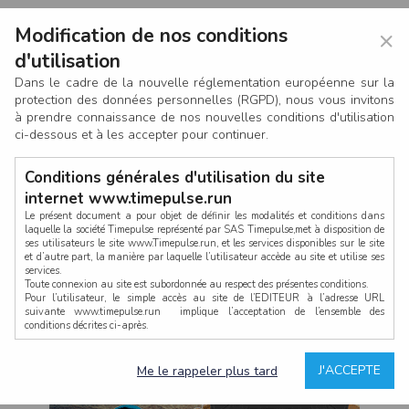
Modification de nos conditions
×
d'utilisation
Dans le cadre de la nouvelle réglementation européenne sur la
protection des données personnelles (RGPD), nous vous invitons
à prendre connaissance de nos nouvelles conditions d'utilisation
ci-dessous et à les accepter pour continuer.
Conditions générales d'utilisation du site
internet www.timepulse.run
Le présent document a pour objet de définir les modalités et conditions dans
laquelle la société Timepulse représenté par SAS Timepulse,met à disposition de
ses utilisateurs le site www.Timepulse.run, et les services disponibles sur le site
CONNEXION
et d’autre part, la manière par laquelle l’utilisateur accède au site et utilise ses
services.
Toute connexion au site est subordonnée au respect des présentes conditions.
Pour l’utilisateur, le simple accès au site de l’EDITEUR à l’adresse URL
suivante www.timepulse.run implique l’acceptation de l’ensemble des
conditions décrites ci-après.
Propriété intellectuelle
Mot de passe oublié ?
J'ACCEPTE
Me le rappeler plus tard
La structure générale du site www.timepulse.run, par quelque procédé que ce
soit, sans l'autorisation préalable et par écrit de Fourcherot Mickael et/ou de ses
partenaires est strictement interdite et serait susceptible de constituer une