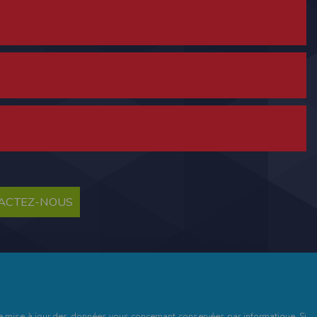
ne tablette ou un smartphone.
vous disposez d'un compte membre, retenir
TACTEZ-NOUS
pulse.run
te à été déclaré à la Commission Nationale de
 des fonctionnalités du site. Les données
 pages web, et d'effectuer une localisation
es que vous nous transmettez volontairement
et de mise à jour des données vous concernant conservées par informatique. Si