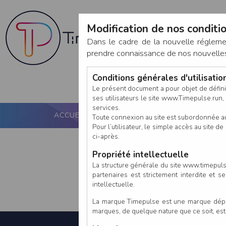
Modification de nos conditio
Dans le cadre de la nouvelle réglem
prendre connaissance de nos nouvelles c
Conditions générales d'utilisati
Le présent document a pour objet de défini
ses utilisateurs le site www.Timepulse.run, e
services.
ACCUEIL
PUCE ACTIVE
NOS SERVICES
Toute connexion au site est subordonnée a
Pour l’utilisateur, le simple accès au site
ci-après.
Propriété intellectuelle
La structure générale du site www.timepulse
partenaires est strictement interdite et 
intellectuelle.
La marque Timepulse est une marque déposé
marques, de quelque nature que ce soit, es