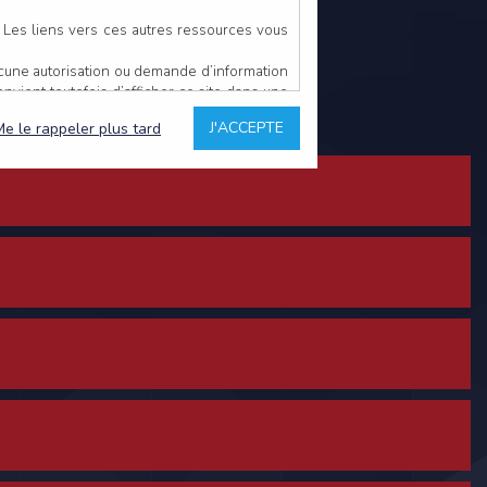
. Les liens vers ces autres ressources vous
ucune autorisation ou demande d’information
convient toutefois d’afficher ce site dans une
u’il estime non conforme à l’objet du site
J'ACCEPTE
Me le rappeler plus tard
es comme étant fiables.
rs typographiques.
n sur ce site.
ent avoir fait l’objet de mises à jour. En
teur en prend connaissance.
de l’utilisateur, qui assume la totalité des
ernier.
e l’interprétation ou de l’utilisation des
 événement hors du contrôle de l’EDITEUR, et
des services.
sions et des performances en terme de temps