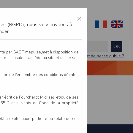
×
les (RGPD), nous vous invitons à
nuer.
enté par SAS Timepulse,met à disposition de
Mot de passe oublié ?
le l’utilisateur accède au site et utilise ses
NTACTEZ-NOUS
DEVIS
VIDÉO LIVE
tation de l’ensemble des conditions décrites
par écrit de Fourcherot Mickael et/ou de ses
 335-2 et suivants du Code de la propriété
ou exploitation partielle ou totale de ces