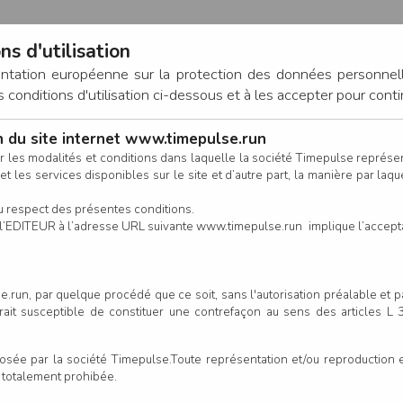
ns d'utilisation
entation européenne sur la protection des données personnel
onditions d'utilisation ci-dessous et à les accepter pour conti
on du site internet www.timepulse.run
CONNEXION
r les modalités et conditions dans laquelle la société Timepulse représ
t les services disponibles sur le site et d’autre part, la manière par laquel
CALENDRIER
RÉSULTATS
INSCRIPTION EN LIGNE
CO
u respect des présentes conditions.
 de l’EDITEUR à l’adresse URL suivante www.timepulse.run implique l’accep
.run, par quelque procédé que ce soit, sans l'autorisation préalable et 
serait susceptible de constituer une contrefaçon au sens des articles L
e par la société Timepulse.Toute représentation et/ou reproduction et/
t totalement prohibée.