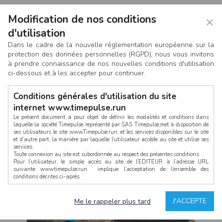
Modification de nos conditions
×
d'utilisation
Dans le cadre de la nouvelle réglementation européenne sur la
protection des données personnelles (RGPD), nous vous invitons
à prendre connaissance de nos nouvelles conditions d'utilisation
ci-dessous et à les accepter pour continuer.
Conditions générales d'utilisation du site
internet www.timepulse.run
Le présent document a pour objet de définir les modalités et conditions dans
laquelle la société Timepulse représenté par SAS Timepulse,met à disposition de
ses utilisateurs le site www.Timepulse.run, et les services disponibles sur le site
CONNEXION
et d’autre part, la manière par laquelle l’utilisateur accède au site et utilise ses
services.
Toute connexion au site est subordonnée au respect des présentes conditions.
Pour l’utilisateur, le simple accès au site de l’EDITEUR à l’adresse URL
suivante www.timepulse.run implique l’acceptation de l’ensemble des
conditions décrites ci-après.
Propriété intellectuelle
Mot de passe oublié ?
J'ACCEPTE
Me le rappeler plus tard
La structure générale du site www.timepulse.run, par quelque procédé que ce
soit, sans l'autorisation préalable et par écrit de Fourcherot Mickael et/ou de ses
partenaires est strictement interdite et serait susceptible de constituer une