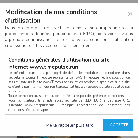
Modification de nos conditions
×
d'utilisation
Dans le cadre de la nouvelle réglementation européenne sur la
protection des données personnelles (RGPD), nous vous invitons
à prendre connaissance de nos nouvelles conditions d'utilisation
ci-dessous et à les accepter pour continuer.
Conditions générales d'utilisation du site
internet www.timepulse.run
Le présent document a pour objet de définir les modalités et conditions dans
laquelle la société Timepulse représenté par SAS Timepulse,met à disposition de
ses utilisateurs le site www.Timepulse.run, et les services disponibles sur le site
CONNEXION
et d’autre part, la manière par laquelle l’utilisateur accède au site et utilise ses
services.
Toute connexion au site est subordonnée au respect des présentes conditions.
Pour l’utilisateur, le simple accès au site de l’EDITEUR à l’adresse URL
suivante www.timepulse.run implique l’acceptation de l’ensemble des
conditions décrites ci-après.
Propriété intellectuelle
Mot de passe oublié ?
J'ACCEPTE
Me le rappeler plus tard
La structure générale du site www.timepulse.run, par quelque procédé que ce
soit, sans l'autorisation préalable et par écrit de Fourcherot Mickael et/ou de ses
partenaires est strictement interdite et serait susceptible de constituer une