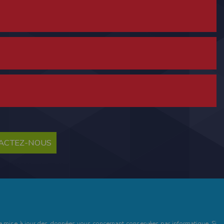
ne tablette ou un smartphone.
vous disposez d'un compte membre, retenir
TACTEZ-NOUS
pulse.run
te à été déclaré à la Commission Nationale de
 des fonctionnalités du site. Les données
 pages web, et d'effectuer une localisation
es que vous nous transmettez volontairement
et de mise à jour des données vous concernant conservées par informatique. Si