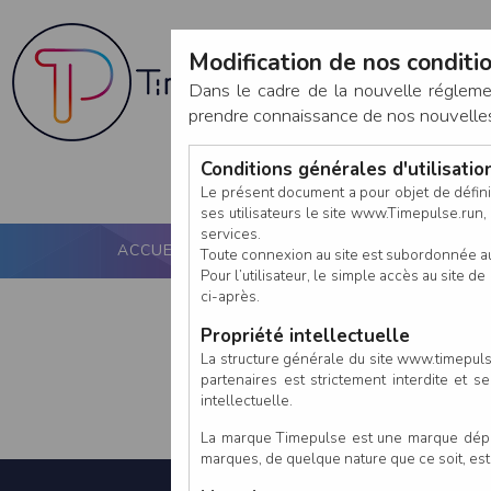
Modification de nos conditio
Dans le cadre de la nouvelle réglem
prendre connaissance de nos nouvelles c
Conditions générales d'utilisati
Le présent document a pour objet de défini
ses utilisateurs le site www.Timepulse.run, e
services.
ACCUEIL
PUCE ACTIVE
NOS SERVICES
Toute connexion au site est subordonnée a
Pour l’utilisateur, le simple accès au site
ci-après.
Propriété intellectuelle
La structure générale du site www.timepulse
partenaires est strictement interdite et 
intellectuelle.
La marque Timepulse est une marque déposé
marques, de quelque nature que ce soit, es