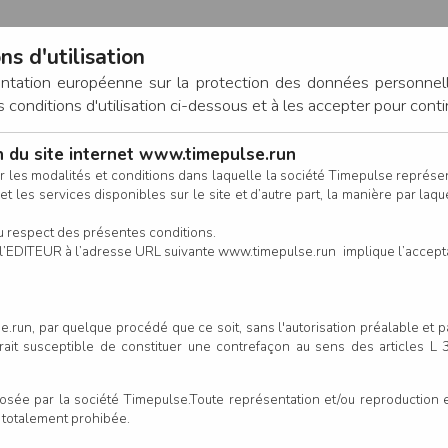
ns d'utilisation
entation européenne sur la protection des données personnel
onditions d'utilisation ci-dessous et à les accepter pour conti
on du site internet www.timepulse.run
CONNEXION
r les modalités et conditions dans laquelle la société Timepulse représ
t les services disponibles sur le site et d’autre part, la manière par laquel
CALENDRIER
RÉSULTATS
INSCRIPTION EN LIGNE
CO
u respect des présentes conditions.
 de l’EDITEUR à l’adresse URL suivante www.timepulse.run implique l’accep
.run, par quelque procédé que ce soit, sans l'autorisation préalable et 
serait susceptible de constituer une contrefaçon au sens des articles L
e par la société Timepulse.Toute représentation et/ou reproduction et/
t totalement prohibée.