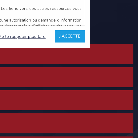
. Les liens vers ces autres ressources vous
ucune autorisation ou demande d’information
convient toutefois d’afficher ce site dans une
u’il estime non conforme à l’objet du site
J'ACCEPTE
Me le rappeler plus tard
es comme étant fiables.
rs typographiques.
n sur ce site.
ent avoir fait l’objet de mises à jour. En
teur en prend connaissance.
de l’utilisateur, qui assume la totalité des
ernier.
e l’interprétation ou de l’utilisation des
 événement hors du contrôle de l’EDITEUR, et
des services.
sions et des performances en terme de temps