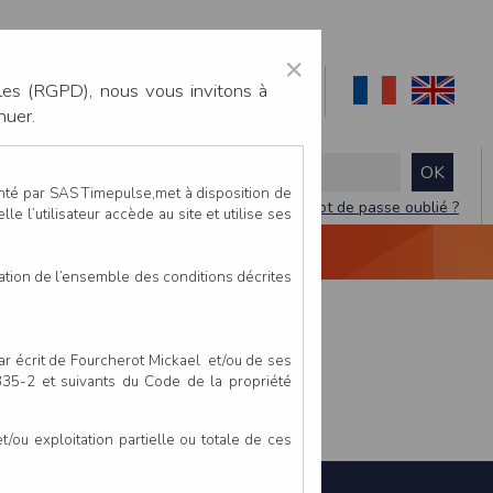
×
les (RGPD), nous vous invitons à
nuer.
enté par SAS Timepulse,met à disposition de
Mot de passe oublié ?
le l’utilisateur accède au site et utilise ses
NTACTEZ-NOUS
DEVIS
VIDÉO LIVE
tation de l’ensemble des conditions décrites
par écrit de Fourcherot Mickael et/ou de ses
 335-2 et suivants du Code de la propriété
ou exploitation partielle ou totale de ces