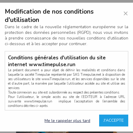
Modification de nos conditions
×
d'utilisation
Dans le cadre de la nouvelle réglementation européenne sur la
protection des données personnelles (RGPD), nous vous invitons
à prendre connaissance de nos nouvelles conditions d'utilisation
ci-dessous et à les accepter pour continuer.
Conditions générales d'utilisation du site
internet www.timepulse.run
Le présent document a pour objet de définir les modalités et conditions dans
laquelle la société Timepulse représenté par SAS Timepulse,met à disposition de
ses utilisateurs le site www.Timepulse.run, et les services disponibles sur le site
CONNEXION
et d’autre part, la manière par laquelle l’utilisateur accède au site et utilise ses
services.
Toute connexion au site est subordonnée au respect des présentes conditions.
Pour l’utilisateur, le simple accès au site de l’EDITEUR à l’adresse URL
suivante www.timepulse.run implique l’acceptation de l’ensemble des
conditions décrites ci-après.
Propriété intellectuelle
Mot de passe oublié ?
J'ACCEPTE
Me le rappeler plus tard
La structure générale du site www.timepulse.run, par quelque procédé que ce
soit, sans l'autorisation préalable et par écrit de Fourcherot Mickael et/ou de ses
partenaires est strictement interdite et serait susceptible de constituer une