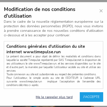
Modification de nos conditions
×
d'utilisation
Dans le cadre de la nouvelle réglementation européenne sur la
protection des données personnelles (RGPD), nous vous invitons
à prendre connaissance de nos nouvelles conditions d'utilisation
ci-dessous et à les accepter pour continuer.
Conditions générales d'utilisation du site
internet www.timepulse.run
Le présent document a pour objet de définir les modalités et conditions dans
laquelle la société Timepulse représenté par SAS Timepulse,met à disposition de
ses utilisateurs le site www.Timepulse.run, et les services disponibles sur le site
CONNEXION
et d’autre part, la manière par laquelle l’utilisateur accède au site et utilise ses
services.
Toute connexion au site est subordonnée au respect des présentes conditions.
Pour l’utilisateur, le simple accès au site de l’EDITEUR à l’adresse URL
suivante www.timepulse.run implique l’acceptation de l’ensemble des
conditions décrites ci-après.
Propriété intellectuelle
Mot de passe oublié ?
J'ACCEPTE
Me le rappeler plus tard
La structure générale du site www.timepulse.run, par quelque procédé que ce
soit, sans l'autorisation préalable et par écrit de Fourcherot Mickael et/ou de ses
partenaires est strictement interdite et serait susceptible de constituer une