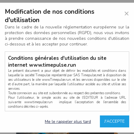
Modification de nos conditions
×
d'utilisation
Dans le cadre de la nouvelle réglementation européenne sur la
protection des données personnelles (RGPD), nous vous invitons
à prendre connaissance de nos nouvelles conditions d'utilisation
ci-dessous et à les accepter pour continuer.
Conditions générales d'utilisation du site
internet www.timepulse.run
Le présent document a pour objet de définir les modalités et conditions dans
laquelle la société Timepulse représenté par SAS Timepulse,met à disposition de
ses utilisateurs le site www.Timepulse.run, et les services disponibles sur le site
CONNEXION
et d’autre part, la manière par laquelle l’utilisateur accède au site et utilise ses
services.
Toute connexion au site est subordonnée au respect des présentes conditions.
Pour l’utilisateur, le simple accès au site de l’EDITEUR à l’adresse URL
suivante www.timepulse.run implique l’acceptation de l’ensemble des
conditions décrites ci-après.
Propriété intellectuelle
Mot de passe oublié ?
J'ACCEPTE
Me le rappeler plus tard
La structure générale du site www.timepulse.run, par quelque procédé que ce
soit, sans l'autorisation préalable et par écrit de Fourcherot Mickael et/ou de ses
partenaires est strictement interdite et serait susceptible de constituer une